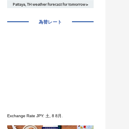
Pattaya, TH
weather forecast for tomorrow ▸
為替レート
Exchange Rate
JPY
: 土, 8 8月.