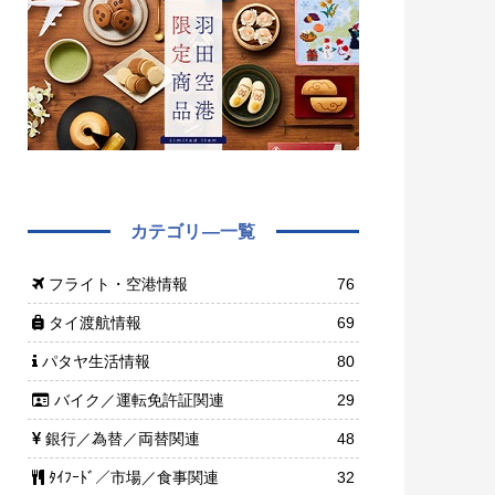
カテゴリ―一覧
フライト・空港情報
76
タイ渡航情報
69
パタヤ生活情報
80
バイク／運転免許証関連
29
銀行／為替／両替関連
48
ﾀｲﾌｰﾄﾞ／市場／食事関連
32