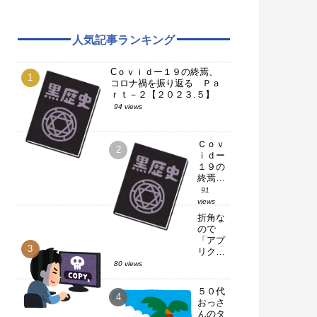
人気記事ランキング
Cｏｖｉｄー１９の終焉、
コロナ禍を振り返る Ｐａ
ｒｔ－２【２０２３.５】
94 views
Ｃｏｖ
ｉｄー
１９の
終焉、
コロナ
91
禍を振
views
り返
折角な
る Ｐ
ので
ａｒｔ
「アプ
－１
リクロ
【２０
ーン」
80 views
２３.
使って
５】
みた
５０代
【ＬＩ
おっさ
ＮＥ】
んのタ