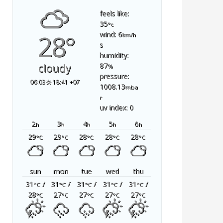
feels like:
35
°c
28°
wind: 6
km/h
s
humidity:
87
cloudy
%
pressure:
06:03
18:41 +07
1008.13
mba
r
uv index: 0
2
3
4
5
6
h
h
h
h
h
29
29
28
28
28
°C
°C
°C
°C
°C
sun
mon
tue
wed
thu
31
/
31
/
31
/
31
/
31
/
°C
°C
°C
°C
°C
28
27
27
27
27
°C
°C
°C
°C
°C