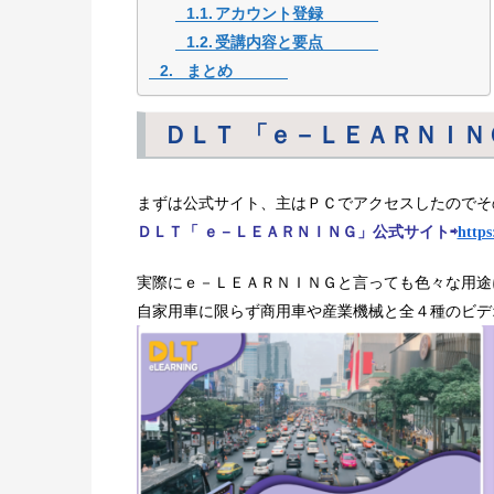
アカウント登録
受講内容と要点
まとめ
ＤＬＴ 「ｅ－ＬＥＡＲＮＩＮ
まずは公式サイト、主はＰＣでアクセスしたのでそ
ＤＬＴ「 ｅ－ＬＥＡＲＮＩＮＧ」公式サイト⇨
https
ｅ－ＬＥＡＲＮＩＮＧと言っても色々な用途
実際に
自家用車に限らず商用車や産業機械と全４種のビデ