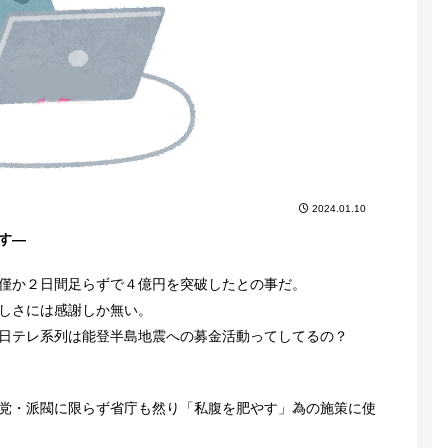
2024.01.10
す―
僅か２日間足らずで４億円を突破したとの事だ。
しさには感謝しか無い。
日テレ系列は能登半島地震への募金活動ってしてるの？
党・派閥に限らず省庁も然り「私腹を肥やす」為の施策に使