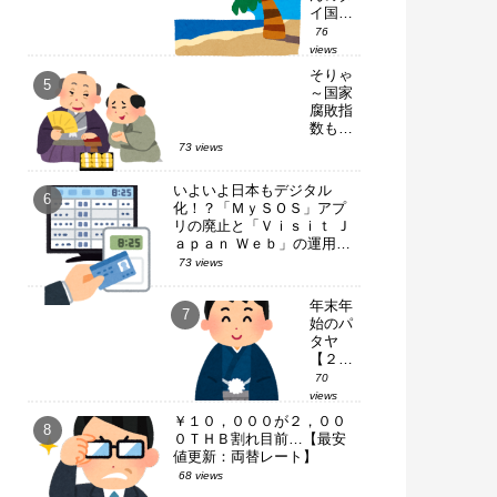
イ国内
１人旅
76
～【ピ
views
ピ・ド
そりゃ
ン島：
～国家
滞在編
腐敗指
Ｐａｒ
数も落
ｔ－
ちる一
73 views
２】
方だろ
ｗ【タ
いよいよ日本もデジタル
イ・国
化！？「ＭｙＳＯＳ」アプ
政選
リの廃止と「Ｖｉｓｉｔ Ｊ
挙】
ａｐａｎ Ｗｅｂ」の運用開
始
73 views
年末年
始のパ
タヤ
【２０
２５⇒
70
２０２
views
６】
￥１０，０００が２，００
０ＴＨＢ割れ目前…【最安
値更新：両替レート】
68 views