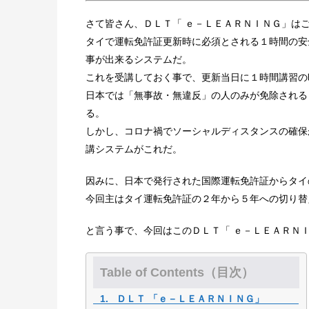
さて皆さん、
ＤＬＴ「 ｅ－ＬＥＡＲＮＩＮＧ」は
タイで運転免許証更新時に必須とされる１時間の安
事が出来るシステムだ。
これを受講しておく事で、更新当日に１時間講習の
日本では「無事故・無違反」の人のみが免除される
る。
しかし、コロナ禍でソーシャルディスタンスの確保
講システムがこれだ。
因みに、日本で発行された国際運転免許証からタイ
今回主はタイ運転免許証の２年から５年への切り替
と言う事で、今回はこのＤＬＴ「 ｅ－ＬＥＡＲＮ
Table of Contents（目次）
ＤＬＴ 「ｅ－ＬＥＡＲＮＩＮＧ」