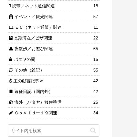
携帯／ネット通信関連
18
イベント／観光関連
57
ＥＣ（ネット通販）関連
11
長期滞在／ビザ関連
22
夜散歩／お遊び関連
65
パタヤの闇
15
その他（雑記）
55
主の戯言記事ｗ
42
遠征日記（国内外）
42
海外（パタヤ）移住準備
25
Ｃｏｖｉｄー１９関連
34