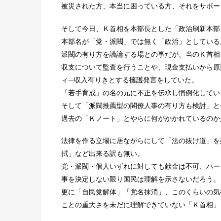
被災された方、本当に困っている方、それをサポー
そして今日、Ｋ首相を本部長とした「政治刷新本部
本部名が「党・派閥」では無く「政治」としている
派閥の有り方を議論する場との事だが、当のＫ首相
収支について監査を行うことや、現金支払いから原
ィ―収入有りきとする擁護発言をしていた。
「若手育成」の名の元に不正を伝承し慣例化してい
そして「派閥推薦型の閣僚人事の有り方も検討」と
過去の「Ｋノート」とやらに何がかかれているのか
法律を作る立場に居ながらにして「法の抜け道」を
拭」など出来る訳も無い。
党・派閥・個人いずれに対しても献金は不可、パー
事を決定しない限り国民は理解を示さないだろう。
更に「自民党解体」「党名抹消」、このくらいの気
ことの重大さを未だに理解できていない「Ｋ首相」