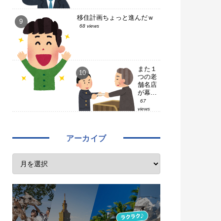
移住計画ちょっと進んだｗ
68 views
また１
つの老
舗名店
が幕を
閉じ
67
た…
views
【２０
２６.
７ 】
アーカイブ