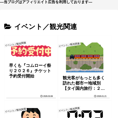
—当ブログはアフィリエイト広告を利用しております—
イベント／観光関連
イベント／観光関連
イベント／観光関連
早くも『コムローイ祭
り２０２６』チケット
予約受付開始
観光客がもっとも多く
訪れた都市ー地域別
【タイ国内旅行：２０
２５】
2026.03.08
2026.01.21
イベント／観光関連
イベント／観光関連