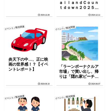
ａｉｌａｎｄＣｏｕｎ
ｔｄｏｗｎ２０２５」
入場チケット必須！？
2024.12.26
2024.12.11
【ＩＣＯＮＳＩＡＭ】
イベント／観光関連
イベント／観光関連
炎天下の中…、正に映
画の世界感！？【イベ
「ラーンポーナクルア
ントレポート】
市場」で買い出し、帰
りは「隠れ家ビーチ」
でまったり
2024.06.10
2024.06.07
イベント／観光関連
イベント／観光関連