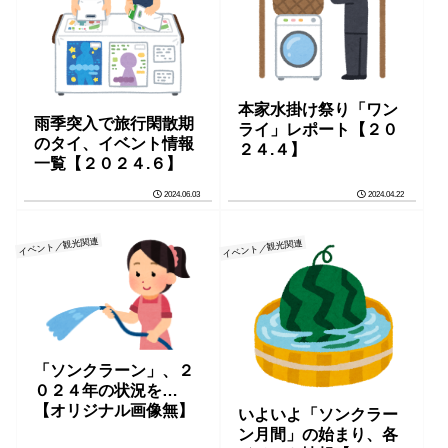
本家水掛け祭り「ワン
雨季突入で旅行閑散期
ライ」レポート【２０
のタイ、イベント情報
２４.４】
一覧【２０２４.６】
2024.06.03
2024.04.22
イベント／観光関連
イベント／観光関連
「ソンクラーン」、２
０２４年の状況を…
【オリジナル画像無】
いよいよ「ソンクラー
ン月間」の始まり、各