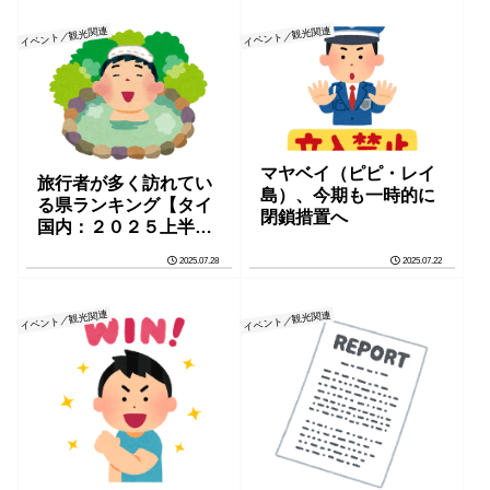
イベント／観光関連
イベント／観光関連
マヤベイ（ピピ・レイ
旅行者が多く訪れてい
島）、今期も一時的に
る県ランキング【タイ
閉鎖措置へ
国内：２０２５上半
期】
2025.07.28
2025.07.22
イベント／観光関連
イベント／観光関連