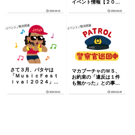
イベント情報【２０２
４.４】
2024.04.15
2024.04.03
イベント／観光関連
イベント／観光関連
さて３月、パタヤは
マカブーチャのＷＳ、
「ＭｕｓｉｃＦｅｓｔ
お約束の「違反は１件
ｉｖａｌ２０２４」一
も無かった」との事で
色の１ヶ月の始まりだ
すｗ
2024.03.01
2024.02.26