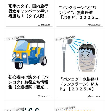
雨季のタイ、国内旅行
”ソンクラーン”と”ワ
促進キャンペーン早い
ンライ”、無事終演
者勝ち！【タイ人限
【パタヤ：２０２５.
定】※情報更新（７/
４】
2025.06.28
2025.04.21
２）
イベント／観光関連
イベント／観光関連
初心者向け訪タイ（バ
「バンコク・水掛祭り
ンコク）お役立ち情報
（ソンクラーン）ＭＡ
集【交通機関・観光情
Ｐ」【２０２５.４】
報】
2025.04.11
2025.04.09
イベント／観光関連
イベント／観光関連