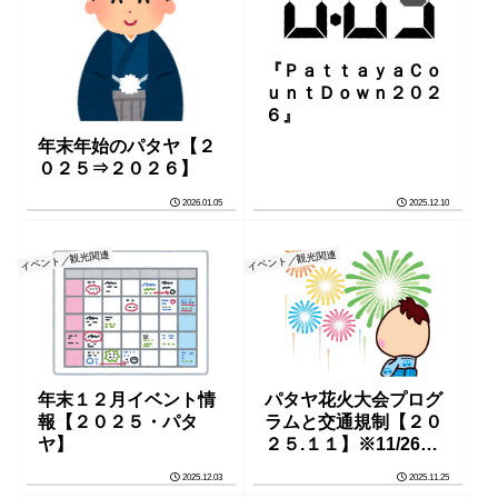
『ＰａｔｔａｙａＣｏ
ｕｎｔＤｏｗｎ２０２
６』
年末年始のパタヤ【２
０２５⇒２０２６】
2026.01.05
2025.12.10
イベント／観光関連
イベント／観光関連
年末１２月イベント情
パタヤ花火大会プログ
報【２０２５・パタ
ラムと交通規制【２０
ヤ】
２５.１１】※11/26一
部訂正
2025.12.03
2025.11.25