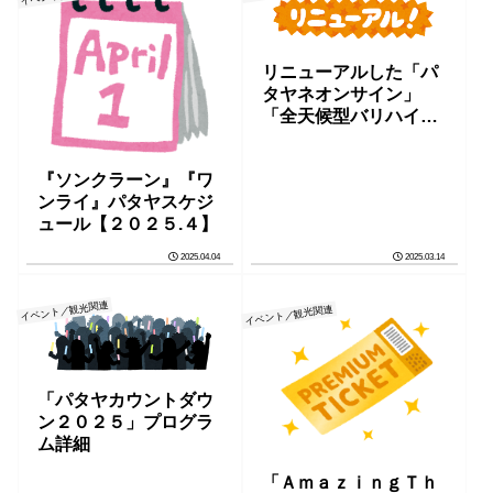
リニューアルした「パ
タヤネオンサイン」
「全天候型バリハイ桟
橋」
『ソンクラーン』『ワ
ンライ』パタヤスケジ
ュール【２０２５.４】
2025.04.04
2025.03.14
イベント／観光関連
イベント／観光関連
「パタヤカウントダウ
ン２０２５」プログラ
ム詳細
「ＡｍａｚｉｎｇＴｈ