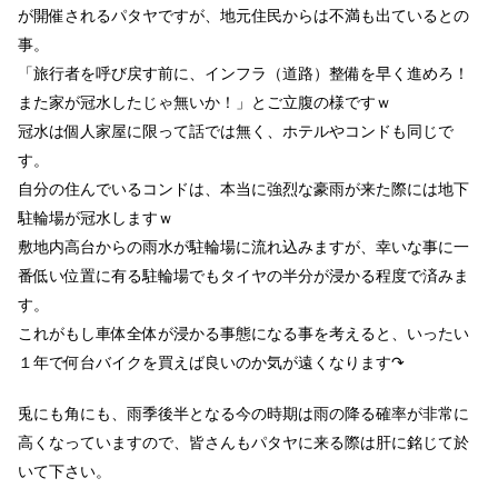
が開催されるパタヤですが、地元住民からは不満も出ているとの
事。
「旅行者を呼び戻す前に、インフラ（道路）整備を早く進めろ！
また家が冠水したじゃ無いか！」とご立腹の様ですｗ
冠水は個人家屋に限って話では無く、ホテルやコンドも同じで
す。
自分の住んでいるコンドは、本当に強烈な豪雨が来た際には地下
駐輪場が冠水しますｗ
敷地内高台からの雨水が駐輪場に流れ込みますが、幸いな事に一
番低い位置に有る駐輪場でもタイヤの半分が浸かる程度で済みま
す。
これがもし車体全体が浸かる事態になる事を考えると、いったい
１年で何台バイクを買えば良いのか気が遠くなります↷
兎にも角にも、雨季後半となる今の時期は雨の降る確率が非常に
高くなっていますので、皆さんもパタヤに来る際は肝に銘じて於
いて下さい。