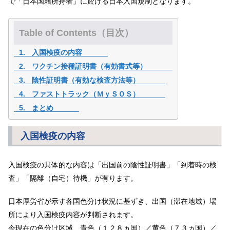
で「日本国籍所持者」に於ける日本入国規制となります。
Table of Contents（目次）
入国検疫の内容
ワクチン接種証明書（有効書式等）
陰性証明書（有効な検査方法等）
ファストトラック（ＭｙＳＯＳ）
まとめ
入国検疫の内容
入国検疫の具体的な内容は「出国前の陰性証明書」「到着時の検
査」「隔離（自宅）待機」が有ります。
日本厚労省が示す各国色分け状況に基ずき、出国（滞在地域）場
所により入国検疫内容が判断されます。
今現在の色分け区域、青色（１２８ヵ国）／黄色（７３ヵ国）／