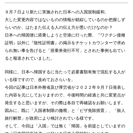
９月７日より新たに実施された日本への入国規制緩和。
大した変更内容ではないものの情報が錯綜しているのか把握しず
らいのか、はたまた伝える人の伝え方が悪いだけなのか？
日本への帰国便に搭乗しようと空港に行った際、『ワクチン接種
証明』以外に『陰性証明書』の掲示をチケットカウンターで求め
られ無い事を告げると「搭乗券発行不可」とされた事例も出てい
ると報道されていました。
同様に、日本へ帰国するに当たって必要書類有無で混乱する人が
いる様ですので、改めておさらいを。
今回の記事は日本外務省及び厚労省が２０２２年９月７日発表し
た内容を元にしておりますので、今後時間の経過と共に変更点が
発生すると思いますが、その際は各自で再確認をお願いします。
因みに、既に「入国者制限の撤廃」と「ビザ免除措置」、「個人
旅行解禁」が政府により検討されている様です。
そして、今回は「入国」では無く「帰国」を前提としていますの