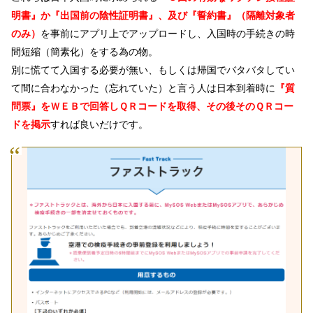
明書』か『出国前の陰性証明書』、及び
『誓約書』（隔離対象者
のみ）
を事前にアプリ上でアップロードし、入国時の手続きの時
間短縮（簡素化）をする為の物。
別に慌てて入国する必要が無い、もしくは帰国でバタバタしてい
て間に合わなかった（忘れていた）と言う人は日本到着時に
『質
問票』
をＷＥＢで回答しＱＲコードを取得、その後そのＱＲコー
ドを掲示
すれば良いだけです。