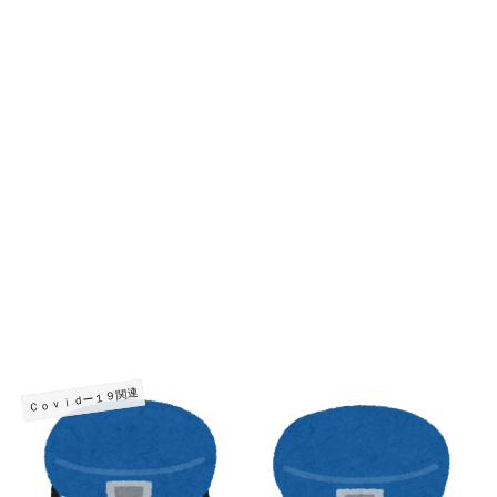
Ｃｏｖｉｄー１９関連