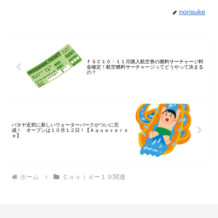
norisuke
ＦＳＣ１０・１１月購入航空券の燃料サーチャージ料
金確定！航空燃料サーチャージってどうやって決まる
の？
パタヤ近郊に新しいウォーターパークがついに完
成！ オープンは１０月１２日！【Ａｑｕａｖｅｒｓ
ｅ】
ホーム
Ｃｏｖｉｄー１９関連