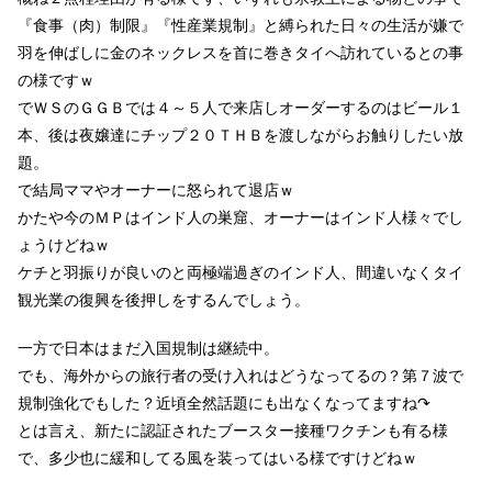
『食事（肉）制限』『性産業規制』
と縛られた日々の生活が嫌で
羽を伸ばしに金のネックレスを首に巻きタイへ訪れているとの事
の様ですｗ
でＷＳのＧＧＢでは４～５人で来店しオーダーするのはビール１
本、後は夜嬢達にチップ２０ＴＨＢを渡しながらお触りしたい放
題。
で結局ママやオーナーに怒られて退店ｗ
かたや今のＭＰはインド人の巣窟、オーナーはインド人様々でし
ょうけどねｗ
ケチと羽振りが良いのと両極端過ぎのインド人、間違いなくタイ
観光業の復興を後押しをするんでしょう。
一方で日本はまだ入国規制は継続中。
でも、海外からの旅行者の受け入れはどうなってるの？第７波で
規制強化でもした？近頃全然話題にも出なくなってますね↷
とは言え、新たに認証されたブースター接種ワクチンも有る様
で、多少也に緩和してる風を装ってはいる様ですけどねｗ