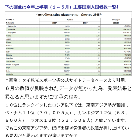
下の画像は今年上半期（１～５月）主要国別入国者数一覧⇩
＊画像：タイ観光スポーツ省公式サイトデータベースより引用。
６月の数値が反映されたデータが無かった為、発表結果と
異なると思いますがご了承の程を。
１０位にランクインしたロシア以下では、東南アジア勢が奮闘し
ベトナム１１位（７０，００５人）、カンボジア１２位（６３，
８００人）、ラオス１６位（５３，５０９人）と続いています。
でもこの東南アジア勢、ほぼ出稼ぎ労働者の数値が押し上げてい
る要因だと思われますが違いますか？