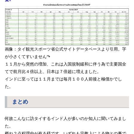
画像：タイ観光スポーツ省公式サイトデータベースより引用。
字
が小さくてすいません↷
１１月から突然の増加、これは入国規制緩和に伴う為で主要国全
てで前月比４倍以上、日本は７倍超に増えました。
インドに至っては１１月までは毎月１００人前後と極僅かでし
た。
まとめ
何故こんなに訪タイするインド人が多いのか知人に聞いてみまし
た。
概ね２点程理由が有る様です、いずれも宗教上による物との事で