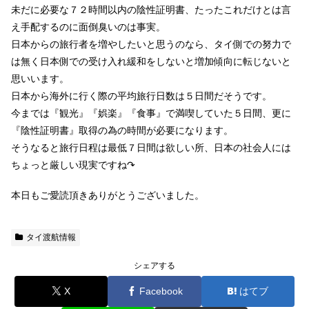
未だに必要な７２時間以内の陰性証明書、たったこれだけとは言
え手配するのに面倒臭いのは事実。
日本からの旅行者を増やしたいと思うのなら、タイ側での努力で
は無く日本側での受け入れ緩和をしないと増加傾向に転じないと
思いいます。
日本から海外に行く際の平均旅行日数は５日間だそうです。
今までは『観光』『娯楽』『食事』で満喫していた５日間、更に
『陰性証明書』取得の為の時間が必要になります。
そうなると旅行日程は最低７日間は欲しい所、日本の社会人には
ちょっと厳しい現実ですね↷
本日もご愛読頂きありがとうございました。
タイ渡航情報
シェアする
X
Facebook
はてブ