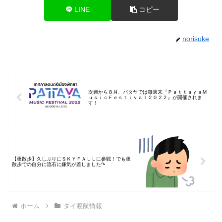
LINE
コピー
norisuke
次週から８月、パタヤでは毎週末『ＰａｔｔａｙａＭ
ｕｓｉｃＦｅｓｔｉｖａｌ２０２２』が開催されま
す！
【夜散歩】久しぶりにＳＫＹＦＡＬＬに参戦！でも夜
散歩での自分に流石に嫌気が差しました↷
ホーム
タイ渡航情報