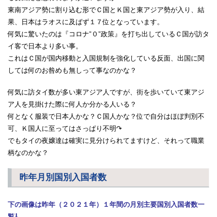
東南アジア勢に割り込む形でＣ国とＫ国と東アジア勢が入り、結
果、日本はラオスに及ばず１７位となっています。
何気に驚いたのは『コロナ”０”政策』を打ち出しているＣ国が訪タ
イ客で日本より多い事。
これはＣ国が国内移動と入国規制を強化している反面、出国に関
しては何のお咎めも無しって事なのかな？
何気に訪タイ数が多い東アジア人ですが、街を歩いていて東アジ
ア人を見掛けた際に何人か分かる人いる？
何となく服装で日本人かな？Ｃ国人かな？位で自分はほぼ判別不
可、Ｋ国人に至ってはさっぱり不明↷
でもタイの夜嬢達は確実に見分けられてますけど、それって職業
柄なのかな？
昨年月別国別入国者数
下の画像は昨年（２０２１年）１年間の月別主要国別入国者数一
覧⇩