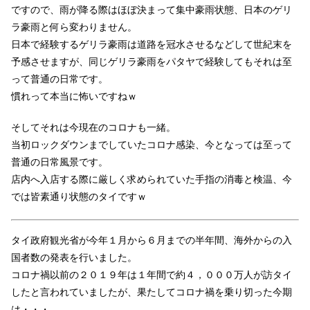
ですので、雨が降る際はほぼ決まって集中豪雨状態、日本のゲリ
ラ豪雨と何ら変わりません。
日本で経験するゲリラ豪雨は道路を冠水させるなどして世紀末を
予感させますが、同じゲリラ豪雨をパタヤで経験してもそれは至
って普通の日常です。
慣れって本当に怖いですねｗ
そしてそれは今現在のコロナも一緒。
当初ロックダウンまでしていたコロナ感染、今となっては至って
普通の日常風景です。
店内へ入店する際に厳しく求められていた手指の消毒と検温、今
では皆素通り状態のタイですｗ
タイ政府観光省が今年１月から６月までの半年間、海外からの入
国者数の発表を行いました。
コロナ禍以前の２０１９年は１年間で約４，０００万人が訪タイ
したと言われていましたが、果たしてコロナ禍を乗り切った今期
は・・・。