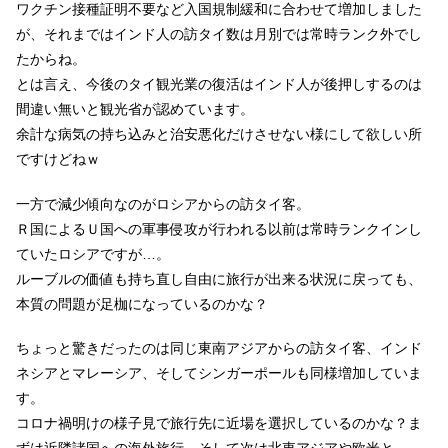
ワクチン接種証明不要など入国規制緩和に合わせて増加しました
が、
それまではインド人の訪タイ数は月別では常時ランク外でし
たからね。
とは言え、今後のタイ観光業の復活はインド人が後押しするのは
間違い無いと観光省が認めています。
余計な病気の持ち込みと治安悪化だけさせない様にして欲しい所
ですけどねｗ
一方で減少傾向なのがロシアからの訪タイ客。
Ｒ国によるＵ国への軍事侵攻が行われる以前は常時ランクインし
ていたロシアですが…。
ルーブルの価値も持ち直し自由に旅行が出来る状況に戻っても、
本質の問題が足枷になっているのかな？
ちょっと驚きだったのは同じ東南アジアからの訪タイ客、インド
ネシアとマレーシア、そしてシンガーポールも同様増加していま
す。
コロナ禍明けの様子見で旅行先に近場を選択しているのかな？ま