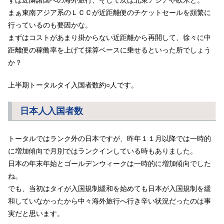
ずは近隣諸国への海外旅行、そして次は北東アジアや欧米と。
まぁ東南アジア系のＬＣＣが近距離便のチケットセールを頻繁に
行っているのも要因かな。
まずはコストがあまり掛からない近距離から再開して、徐々に中
距離便の稼働率を上げて採算ベースに乗せるといった所でしょう
か？
上半期トータルタイ入国者数約○人です。
日本人入国者数
トータルではランク外の日本ですが、昨年１１月以降では一時的
に増加傾向で月別ではランクインしている時もありました。
日本の年末年始とゴールデンウィークは一時的に増加傾向でした
ね。
でも、当初はタイが入国規制緩和を始めても日本が入国規制を緩
和していなかったから中々海外旅行へ行き辛い状況だったのは事
実だと思います。