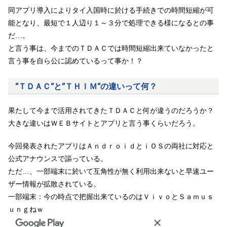
同アプリ導入によりタイ入国時に於ける手続きでの時間短縮が可
能となり、最短で１人辺り１～３分で処理できる様になるとの事
だ…。
と言う事は、今までのＴＤＡＣでは時間短縮出来ていなかったと
言う事を自ら公に認めているって事か！？
”ＴＤＡＣ”と”ＴＨＩＭ”の違いって何？
果たして今まで活用されてきたＴＤＡＣと何が違うのだろうか？
大きな違いはＷＥＢサイトとアプリと言う事くらいだろう。
今回発表されたアプリはＡｎｄｒｏｉｄとｉＯＳの両社に対応と
公式アナウンスで謳っている。
ただ…、一部端末に於いて互角性が無く利用出来ないと早速ユー
ザー情報が拡散されている。
一部端末：今の時点で把握出来ているのはＶｉｖｏとＳａｍｕｓ
ｕｎｇねｗ