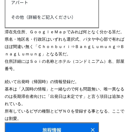
滞在先住所、ＧｏｏｇｌｅＭａｐでみれば何となく分かる筈だ。
県名・地区名・行政区はいずれも選択式、パタヤ中心部で有れば
ほぼ間違い無く「Ｃｈｏｎｂｕｒｉ⇒ＢａｎｇＬｕｍｕｎｇ⇒Ｂ
ｎａｇＬｕｍｕｎｇ」となる筈だ。
住所詳細にはＳｏｉの名称とホテル（コンドミニアム）名、部屋
番号。
続いて出発時（帰国時）の情報登録だ。
基本は「入国時の情報」と一緒なので何も問題無い、唯一異なる
のは長期滞在者向けに「出発日は未定です」と言う項目は追加さ
れている。
所有しているビザの種類とビザＮＯを登録する事となる、ここで
は割愛。