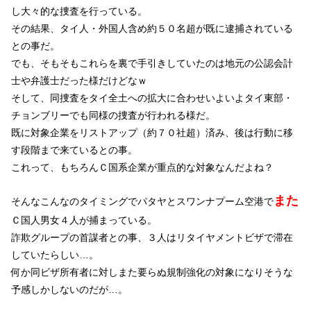
し大々的な捜査を行っている。
その結果、タイ人・外国人含め約５０名超が既に逮捕されている
との事だ。
でも、そもそもこれらを裏で手引きしていたのは地元の公認会計
士や弁護士だった様だけどなｗ
そして、同捜査をタイ全土への拡大に合わせいよいよタイ東部・
チョンブリーでも同様の捜査が行われる様だ。
既に対象企業をリストアップ（約７０社超）済み、後は行動に移
す段階まで来ているとの事。
これって、もちろんＣ国系企業が重点的な対象なんだよね？
また
そんなこんなのタイミングでパタヤとスワンナプーム空港で
Ｃ国人男女４人が捕まっている。
詐欺グループの首謀者との事、３人はリタイヤメントビザで滞在
していたらしい…。
何か同ビザ所有者に対しまた要らぬ規制強化の対象になりそうな
予感しかしないのだが…。