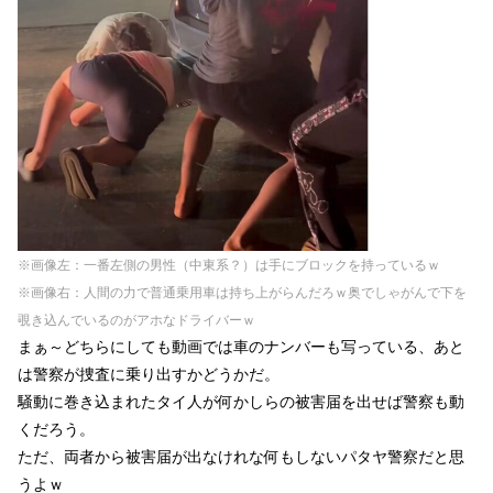
※画像左：一番左側の男性（中東系？）は手にブロックを持っているｗ
※画像右：人間の力で普通乗用車は持ち上がらんだろｗ奥でしゃがんで下を
覗き込んでいるのがアホなドライバーｗ
まぁ～どちらにしても動画では車のナンバーも写っている、あと
は警察が捜査に乗り出すかどうかだ。
騒動に巻き込まれたタイ人が何かしらの被害届を出せば警察も動
くだろう。
ただ、両者から被害届が出なけれな何もしないパタヤ警察だと思
うよｗ