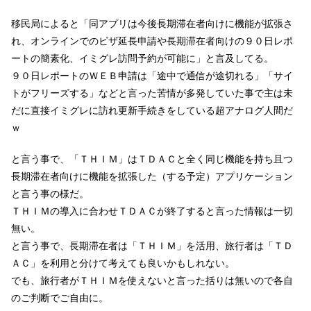
移民局によると「同アプリは今後長期滞在者向けに機能が拡張さ
れ、オンラインでのビザ延長申請や長期滞在者向けの９０日レポ
ートの簡素化、イミグレ訪問予約が可能に」と言及してる。
９０日レポートのＷＥＢ申請は「途中で通信が途切れる」「サイ
トがフリーズする」などと言った苦情が多発していた事で主は未
だに直接イミグレに訪れ更新手続きをしている超アナログ人間だ
ｗ
と言う事で、「ＴＨＩＭ」はＴＤＡＣと全く同じ機能を持ち且つ
長期滞在者向けに機能を拡張した（する予定）アプリケーション
と言う事の様だ。
ＴＨＩＭの導入に合わせＴＤＡＣが終了すると言った情報は一切
無い。
と言う事で、長期滞在者は「ＴＨＩＭ」を活用、旅行者は「ＴＤ
ＡＣ」を利用と分けて考えても良いかもしれない。
でも、旅行者がＴＨＩＭを使えないと言った括りは無いので各自
のご判断でご自由に。