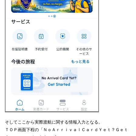
そしてここから実際渡航に関する情報入力となる。
ＴＯＰ画面下程の「ＮｏＡｒｒｉｖａｌＣａｒｄＹｅｔ？Ｇｅｔ