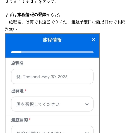
Ｓｔａｒｔｅｄ」をタップ。
まずは
旅程情報の登録
からだ。
「旅程名」は何でも適当でＯＫだ、渡航予定日の西暦日付でも問
題無い。