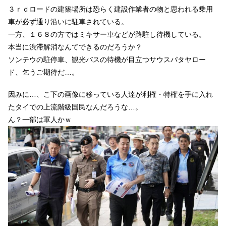
３ｒｄロードの建築場所は恐らく建設作業者の物と思われる乗用
車が必ず通り沿いに駐車されている。
一方、１６８の方ではミキサー車などが路駐し待機している。
本当に渋滞解消なんてできるのだろうか？
ソンテウの駐停車、観光バスの待機が目立つサウスパタヤロー
ド、乞うご期待だ…。
因みに…、こ下の画像に移っている人達が利権・特権を手に入れ
たタイでの上流階級国民なんだろうな…。
ん？一部は軍人かｗ