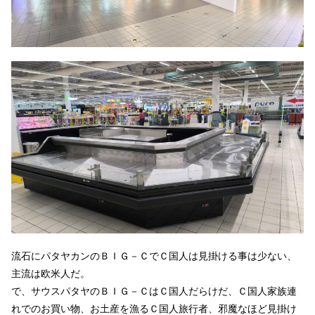
流石にパタヤカンのＢＩＧ－ＣでＣ国人は見掛ける事は少ない、
主流は欧米人だ。
で、サウスパタヤのＢＩＧ－ＣはＣ国人だらけだ、Ｃ国人家族連
れでのお買い物、お土産を漁るＣ国人旅行者、邪魔なほど見掛け