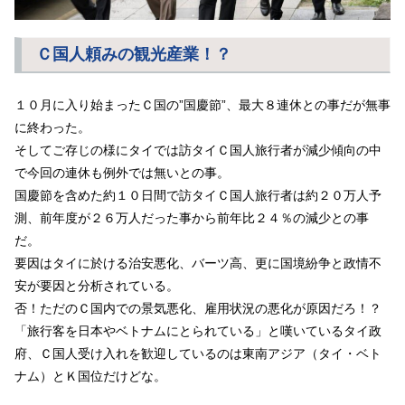
Ｃ国人頼みの観光産業！？
１０月に入り始まったＣ国の”国慶節”、最大８連休との事だが無事
に終わった。
そしてご存じの様にタイでは訪タイＣ国人旅行者が減少傾向の中
で今回の連休も例外では無いとの事。
国慶節を含めた約１０日間で訪タイＣ国人旅行者は約２０万人予
測、
前年度が２６万人だった事から前年比２４％の減少との事
だ。
要因はタイに於ける治安悪化、バーツ高、更に国境紛争と政情不
安が要因と分析されている。
否！ただのＣ国内での景気悪化、雇用状況の悪化が原因だろ！？
「旅行客を日本やベトナムにとられている」と嘆いているタイ政
府、Ｃ国人受け入れを歓迎しているのは東南アジア（タイ・ベト
ナム）とＫ国位だけどな。