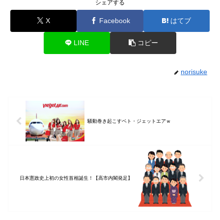
シェアする
X
Facebook
はてブ
LINE
コピー
norisuke
騒動巻き起こすベト・ジェットエアｗ
日本憲政史上初の女性首相誕生！【高市内閣発足】