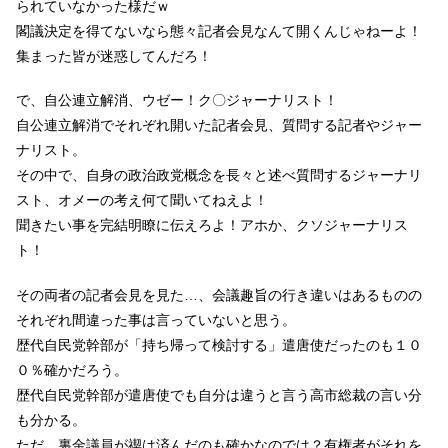
られていなかった様だｗ
閣議決定を得てないなら態々記者会見なんて開くんじゃねーよ！
集まった皆が迷惑してんだろ！
で、自公連立解消、ウゼー！ク〇ジャーナリスト！
自公連立解消でそれぞれ開いた記者会見、質問する記者やジャー
ナリスト。
その中で、自身の政治政党概念を長々と述べ質問するジャーナリ
スト、オメーの考え何て聞いてねえよ！
聞きたい事を完結明瞭に伝えろよ！アホか、クソジャーナリス
ト！
その両者の記者会見を見た…、会議趣旨の行き違いはあるものの
それぞれ間違った事は言っていないと思う。
歴代自民党幹部が「持ち帰って検討する」遣唐使だったのも１０
０％確かだろう。
歴代自民党幹部が遣唐使でも自分は違うと言う高市総裁の言い分
も分かる。
ただ、裏金議員が禊は済んだのも確かなのでは？有権者がそれを