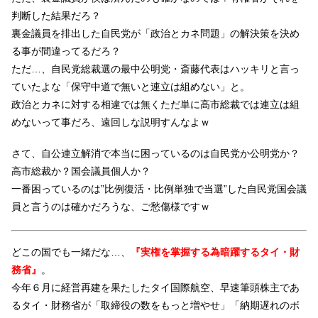
判断した結果だろ？
裏金議員を排出した自民党が「政治とカネ問題」の解決策を決め
る事が間違ってるだろ？
ただ…、自民党総裁選の最中公明党・斎藤代表はハッキリと言っ
ていたよな「保守中道で無いと連立は組めない」と。
政治とカネに対する相違では無くただ単に高市総裁では連立は組
めないって事だろ、遠回しな説明すんなよｗ
さて、自公連立解消で本当に困っているのは自民党か公明党か？
高市総裁か？国会議員個人か？
一番困っているのは”比例復活・比例単独で当選”した自民党国会議
員と言うのは確かだろうな、ご愁傷様ですｗ
どこの国でも一緒だな…、
『実権を掌握する為暗躍するタイ・財
務省』
。
今年６月に経営再建を果たしたタイ国際航空、早速筆頭株主であ
るタイ・財務省が「取締役の数をもっと増やせ」「納期遅れのボ