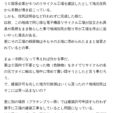
うＣ国系企業が６つのリサイクル工場を建設したとして地元住民
から非難が沸き起こっている。
しかも、住民説明会など行われずに完成した様だ。
以前、この地域で同じ様な電子機器リサイクル工場が設立され異
臭や黒煙をまき散らした事で地域住民が怒り市が工場を停止に追
いやった過去がある。
更にその工場の残留物は今もその土地に埋められたままと放置さ
れているとの事。
まぁ～冷静になって考えれば分かる事だ。
要はＣ国内で不要となった物（危険物）をタイでリサイクルの名
の元でタイに輸出し地中に埋めて覆い隠そうとしたと言う事だろ
う。
で、建築許可を出した地方行政側はいくら貰ったの？地域住民は
そこには突っ込まないの？
更に別の場所（プラチンブリ―県）では建築許可申請すら行わず
勝手に工場の建築工事を
しているとし問題になっている。