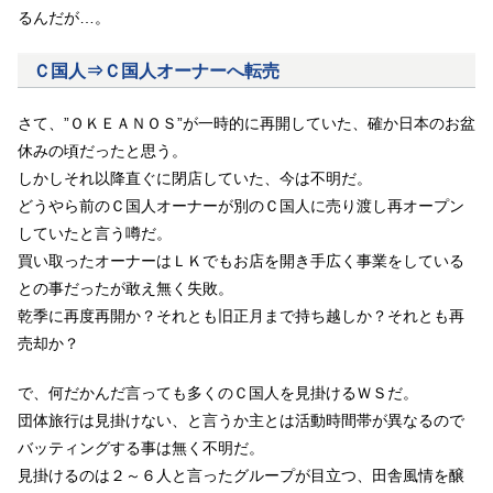
るんだが…。
Ｃ国人⇒Ｃ国人オーナーへ転売
さて、”ＯＫＥＡＮＯＳ”が一時的に再開していた、確か日本のお盆
休みの頃だったと思う。
しかしそれ以降直ぐに閉店していた、今は不明だ。
どうやら前のＣ国人オーナーが別のＣ国人に売り渡し再オープン
していたと言う噂だ。
買い取ったオーナーはＬＫでもお店を開き手広く事業をしている
との事だったが敢え無く失敗。
乾季に再度再開か？それとも旧正月まで持ち越しか？それとも再
売却か？
で、何だかんだ言っても多くのＣ国人を見掛けるＷＳだ。
団体旅行は見掛けない、と言うか主とは活動時間帯が異なるので
バッティングする事は無く不明だ。
見掛けるのは２～６人と言ったグループが目立つ、田舎風情を醸