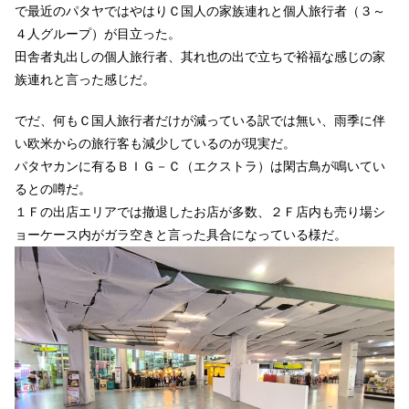
で最近のパタヤではやはりＣ国人の家族連れと個人旅行者（３～
４人グループ）が目立った。
田舎者丸出しの個人旅行者、其れ也の出で立ちで裕福な感じの家
族連れと言った感じだ。
でだ、何もＣ国人旅行者だけが減っている訳では無い、雨季に伴
い欧米からの旅行客も減少しているのが現実だ。
パタヤカンに有るＢＩＧ－Ｃ（エクストラ）は閑古鳥が鳴いてい
るとの噂だ。
１Ｆの出店エリアでは撤退したお店が多数、２Ｆ店内も売り場シ
ョーケース内がガラ空きと言った具合になっている様だ。