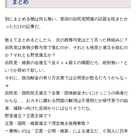
まとめ
別にまとめる物は何も無い、冒頭の自民党関連の話題を呟きたか
っただけの記事だ。
敢えてまとめるとしたら、次の政権与党はどう言った枠組みに？
自民党は単独少数与党で進むのか、それとも他党と連立を組むの
か？それとも野党連立か？
自民党・維新の会連立？反Ｃｖｓ親Ｃの構図だろ、絶対無い！と
いうか辞めて欲しい。
それに、政治献金の有り方次第では公明党が怒るだろうからな～
ｗ
自民党・国民民主連立？企業・団体献金大いにけっこうの両者だ
からな…、おカネに纏わる問題の解消は不透明だが保守系での結
束、減税へ向けた足掛かりにはなりそうだな。
野党連立？立憲主体で？
立憲・国民・維新連立？理念無き政権奪取？
一番怖いのは「立憲・公明・維新」による連立だ、Ｃ国人に日本