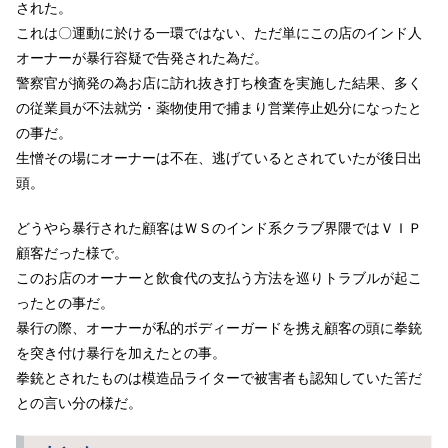
された。
これは〇運動に於ける一環ではない、ただ単にこの店のインド人
オーナーが暴行容疑で告発された為だ。
警察官が摘発の為お店に訪れ抜き打ち検査を実施した結果、多く
の従業員が不法就労・薬物使用で捕まり営業停止処分になったと
の事だ。
生憎その場にオーナーは不在、逃げているとされていたが後日出
頭。
どうやら暴行された顧客はＷＳのインド系クラブ界隈ではＶＩＰ
顧客だった様で。
このお店のオーナーと飲食代の支払う方法を巡りトラブルが起こ
ったとの事だ。
暴行の際、オーナーが私的ボディーガードを携え顧客の頭に拳銃
を突き付け暴行を加えたとの事。
拳銃とされたものは模造品ライターで被害者も認知していた筈だ
との言い分の様だ。