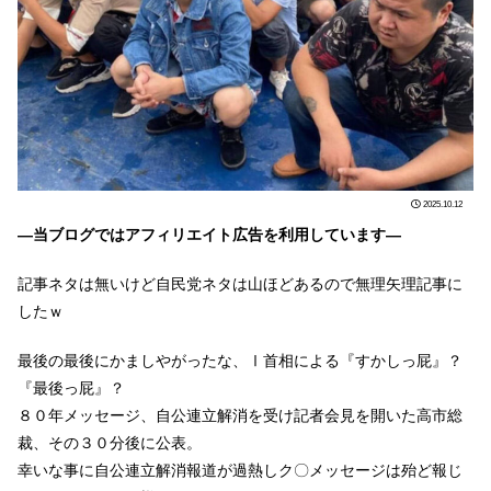
2025.10.12
―当ブログではアフィリエイト広告を利用しています―
記事ネタは無いけど自民党ネタは山ほどあるので無理矢理記事に
したｗ
最後の最後にかましやがったな、Ⅰ首相による『すかしっ屁』？
『最後っ屁』？
８０年メッセージ、自公連立解消を受け記者会見を開いた高市総
裁、その３０分後に公表。
幸いな事に自公連立解消報道が過熱しク〇メッセージは殆ど報じ