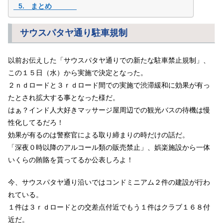
まとめ
サウスパタヤ通り駐車規制
以前お伝えした「サウスパタヤ通りでの新たな駐車禁止規制」、
この１５日（水）から実施で決定となった。
２ｎｄロードと３ｒｄロード間での実施で渋滞緩和に効果が有っ
たとされ拡大する事となった様だ。
はぁ？インド人大好きマッサージ屋周辺での観光バスの待機は慢
性化してるだろ！
効果が有るのは警察官による取り締まりの時だけの話だ。
「深夜０時以降のアルコール類の販売禁止」、娯楽施設から一体
いくらの賄賂を貰ってるか公表しろよ！
今、サウスパタヤ通り沿いではコンドミニアム２件の建設が行わ
れている。
１件は３ｒｄロードとの交差点付近でもう１件はクラブ１６８付
近だ。