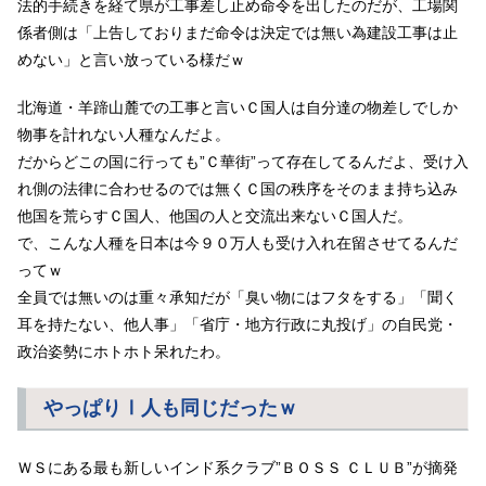
法的手続きを経て県が工事差し止め命令を出したのだが、工場関
係者側は「上告しておりまだ命令は決定では無い為建設工事は止
めない」と言い放っている様だｗ
北海道・羊蹄山麓での工事と言いＣ国人は自分達の物差しでしか
物事を計れない人種なんだよ。
だからどこの国に行っても”Ｃ華街”って存在してるんだよ、受け入
れ側の法律に合わせるのでは無くＣ国の秩序をそのまま持ち込み
他国を荒らすＣ国人、他国の人と交流出来ないＣ国人だ。
で、こんな人種を日本は今９０万人も受け入れ在留させてるんだ
ってｗ
全員では無いのは重々承知だが「臭い物にはフタをする」「聞く
耳を持たない、他人事」「省庁・地方行政に丸投げ」の自民党・
政治姿勢にホトホト呆れたわ。
やっぱりⅠ人も同じだったｗ
ＷＳにある最も新しいインド系クラブ”ＢＯＳＳ ＣＬＵＢ”が摘発