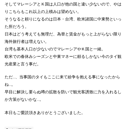
そして
マレーシアとＫ国は人口が他の国と違い少ないので、やは
りこちらもこれ以上の上積みは望めない。
そうなると頼りになるのは日本・台湾、欧米諸国に中東勢といっ
た所だろう。
日本はどう考えても無理だ、為替と賃金がもっと上がらない限り
海外旅行者は増えない。
台湾も基本人口が少ないのでマレーシアやＫ国と一緒。
欧米での春休みシーズンと中東マネーに頼るしかない今のタイ観
光産業と言う事だ。
ただ…、当事国のタイもここに来て紛争を抱える事になったから
ね…。
早目に解決し要らぬ噂の拡散を防いで観光客誘致に力を入れるし
か方策がないかな…。
本日もご愛読頂きありがとうございました。