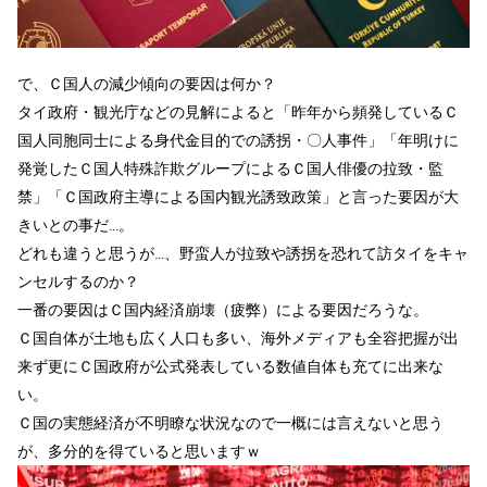
で、Ｃ国人の減少傾向の要因は何か？
タイ政府・観光庁などの見解によると「昨年から頻発しているＣ
国人同胞同士による身代金目的での誘拐・〇人事件」「
年明けに
発覚したＣ国人特殊詐欺グループによるＣ国人俳優の拉致・監
禁」「Ｃ国政府主導による国内観光誘致政策」と言った要因が大
きいとの事だ…。
どれも違うと思うが…、野蛮人が拉致や誘拐を恐れて訪タイをキャ
ンセルするのか？
一番の要因はＣ国内経済崩壊（疲弊）による要因だろうな。
Ｃ国自体が土地も広く人口も多い、海外メディアも全容把握が出
来ず更にＣ国政府が公式発表している数値自体も充てに出来な
い。
Ｃ国の実態経済が不明瞭な状況なので一概には言えないと思う
が、多分的を得ていると思いますｗ