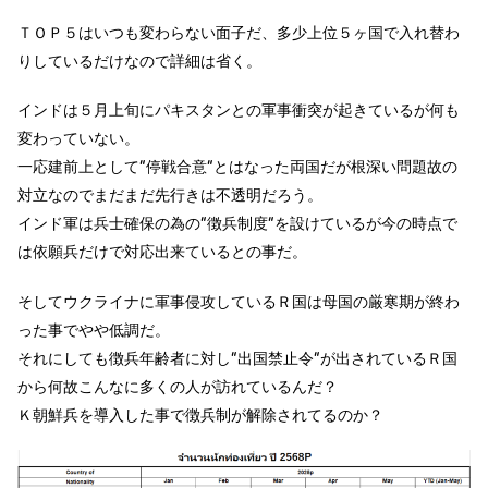
ＴＯＰ５はいつも変わらない面子だ、多少上位５ヶ国で入れ替わ
りしているだけなので詳細は省く。
インドは５月上旬にパキスタンとの軍事衝突が起きているが何も
変わっていない。
一応建前上として”停戦合意”とはなった両国だが根深い問題故の
対立なのでまだまだ先行きは不透明だろう。
インド軍は兵士確保の為の”徴兵制度”を設けているが今の時点で
は依願兵だけで対応出来ているとの事だ。
そしてウクライナに軍事侵攻しているＲ国は母国の厳寒期が終わ
った事でやや低調だ。
それにしても徴兵年齢者に対し”出国禁止令”が出されているＲ国
から何故こんなに多くの人が訪れているんだ？
Ｋ朝鮮兵を導入した事で徴兵制が解除されてるのか？