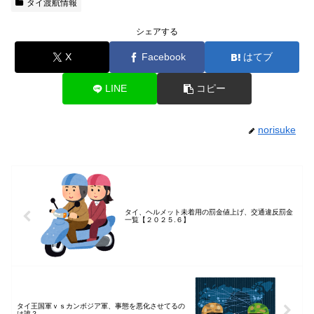
タイ渡航情報
シェアする
X
Facebook
はてブ
LINE
コピー
norisuke
タイ、ヘルメット未着用の罰金値上げ、交通違反罰金
一覧【２０２５.６】
タイ王国軍ｖｓカンボジア軍、事態を悪化させてるの
は誰？