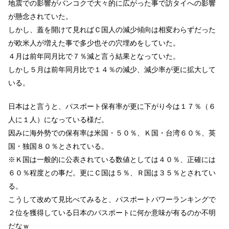
地震での影響がバンコクで大々的に広がった事で訪タイへの影響
が懸念されていた。
しかし、蓋を開けて見ればＣ国人の減少傾向は相変わらずだった
が欧米人が増えた事で多少也その穴埋めをしていた。
４月は前年同月比で７％減と言う結果となっていた。
しかし５月は前年同月比で１４％の減少、減少率が更に拡大して
いる。
日本はと言うと、パスポート保有率が更に下がり今は１７％（６
人に１人）になっている様だ。
因みに海外勢での保有率は米国・５０％、Ｋ国・台湾６０％、英
国・独国８０％とされている。
※Ｋ国は一般的に公表されている数値としては４０％、正確には
６０％程度との事だ。
更にＣ国は５％、Ｒ国は３５％とされてい
る。
こうして改めて見比べてみると、パスポートパワーランキングで
２位を獲得している日本のパスポートに何か意味が有るのか不明
だなｗ