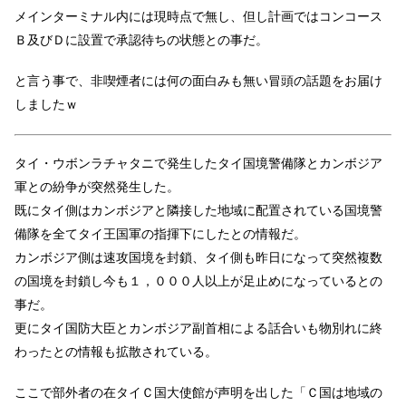
メインターミナル内には現時点で無し、但し計画ではコンコース
Ｂ及びＤに設置で承認待ちの状態との事だ。
と言う事で、非喫煙者には何の面白みも無い冒頭の話題をお届け
しましたｗ
タイ・ウボンラチャタニで発生したタイ国境警備隊とカンボジア
軍との紛争が突然発生した。
既にタイ側はカンボジアと隣接した地域に配置されている国境警
備隊を全てタイ王国軍の指揮下にしたとの情報だ。
カンボジア側は速攻国境を封鎖、タイ側も昨日になって突然複数
の国境を封鎖し今も１，０００人以上が足止めになっているとの
事だ。
更にタイ国防大臣とカンボジア副首相による話合いも物別れに終
わったとの情報も拡散されている。
ここで部外者の在タイＣ国大使館が声明を出した「Ｃ国は地域の