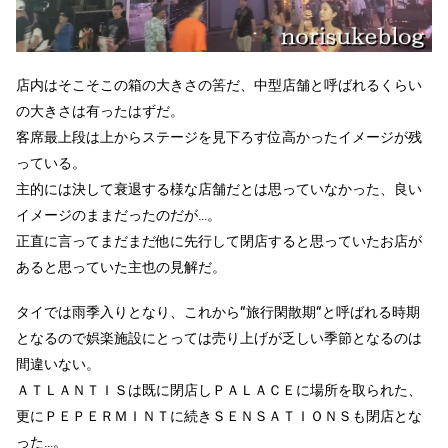
店内はそこそこの箱の大きさの筈だ、中型店舗と呼ばれるくらい
の大きさは有ったはずだ。
客席最上段は上からステージを見下ろす位高かったイメージが残
っている。
主的には決して衰退する様な店舗だとは思っていなかった、良い
イメージのままだったのだが…。
正直に言ってまだまだ他に先行して閉店すると思っていたお店が
あると思っていた主也の見解だ。
タイでは雨季入りとなり、これから”旅行閑散期”と呼ばれる時期
となるので娯楽施設にとっては売り上げが乏しい季節となるのは
間違いない。
ＡＴＬＡＮＴＩＳは既に閉店しＰＡＬＡＣＥに場所を取られた、
更にＰＥＰＥＲＭＩＮＴに続きＳＥＮＳＡＴＩＯＮＳも閉店とな
った…。