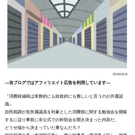
2025.05.18
―当ブログではアフィリエイト広告を利用しています―
『消費税減税は実務的にも財政的にも難しいと言うのが共通認
識』
自民税調が党所属議員を対象とした消費税に関する勉強会を開催
するに辺り事前に非公式での幹部会を開き決まった内容だ。
どうせ端から決まっていた事なんだろ？