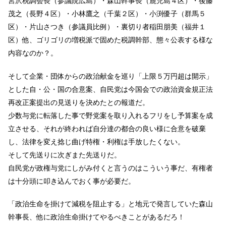
宮沢税調会長（参議院広島）・森山幹事長（鹿児島４区）・後藤
茂之（長野４区）・小林鷹之（千葉２区）・小渕優子（群馬５
区）・片山さつき（参議員比例）・裏切り者稲田朋美（福井１
区）他、ゴリゴリの増税派で固めた税調幹部、態々公表する様な
内容なのか？。
そして企業・団体からの政治献金を巡り「上限５万円超は開示」
とした自・公・国の合意案、自民党は今国会での政治資金規正法
再改正案提出の見送りを決めたとの報道だ。
少数与党に転落した事で野党案を取り入れるフリをし予算案を成
立させる、それが終われば自分達の都合の良い様に合意を破棄
し、法律を変え捻じ曲げ特権・利権は手放したくない。
そして先送りに次ぎまた先送りだ。
自民党が政権与党にしがみ付くと言うのはこういう事だ、有権者
は十分頭に叩き込んでおく事が必要だ。
「政治生命を掛けて減税を阻止する」と地元で発言していた森山
幹事長、他に政治生命掛けてやるべきことがあるだろ！