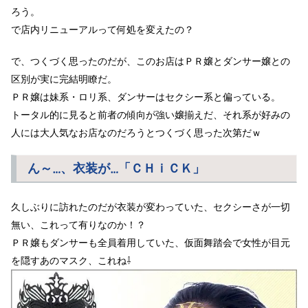
ろう。
で店内リニューアルって何処を変えたの？
で、つくづく思ったのだが、このお店はＰＲ嬢とダンサー嬢との
区別が実に完結明瞭だ。
ＰＲ嬢は妹系・ロリ系、ダンサーはセクシー系と偏っている。
トータル的に見ると前者の傾向が強い嬢揃えだ、それ系が好みの
人には大人気なお店なのだろうとつくづく思った次第だｗ
ん～…、衣装が…「ＣＨｉＣＫ」
久しぶりに訪れたのだが衣装が変わっていた、セクシーさが一切
無い、これって有りなのか！？
ＰＲ嬢もダンサーも全員着用していた、仮面舞踏会で女性が目元
を隠すあのマスク、これね⇩