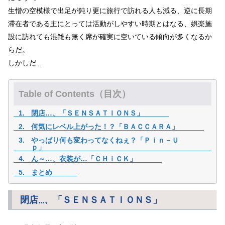
生憎の空模様で出足が鈍り更に旅行で訪れる人も減る、逆に長期
滞在者である主にとっては活動がしやすい時期とはなる、娯楽施
設に訪れても混雑も無く席が確実に空いている傾向が多くなるか
らだ。
しかしだ…
Table of Contents（目次）
閉店…、「ＳＥＮＳＡＴＩＯＮＳ」
何気にレベル上がった！？「ＢＡＣＣＡＲＡ」
やっぱり何も変わってなくねぇ？「Ｐｉｎ－Ｕ
ｐ」
ん～…、衣装が…「ＣＨｉＣＫ」
まとめ
閉店…、「ＳＥＮＳＡＴＩＯＮＳ」