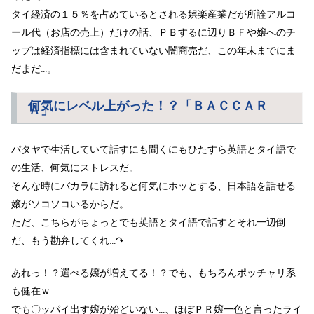
タイ経済の１５％を占めているとされる娯楽産業だが所詮アルコ
ール代（お店の売上）だけの話、ＰＢするに辺りＢＦや嬢へのチ
ップは経済指標には含まれていない闇商売だ、この年末までにま
だまだ…。
何気にレベル上がった！？「ＢＡＣＣＡＲ
Ａ」
パタヤで生活していて話すにも聞くにもひたすら英語とタイ語で
の生活、何気にストレスだ。
そんな時にバカラに訪れると何気にホッとする、日本語を話せる
嬢がソコソコいるからだ。
ただ、こちらがちょっとでも英語とタイ語で話すとそれ一辺倒
だ、もう勘弁してくれ…↷
あれっ！？選べる嬢が増えてる！？でも、もちろんポッチャリ系
も健在ｗ
でも〇ッパイ出す嬢が殆どいない…、ほぼＰＲ嬢一色と言ったライ