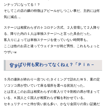
ンナップになってる！？
そしてこの店の嬢の特徴はアピールがしつこい事だ、主的には何
気に減点…。
ステージは相変わらずのトコロテン方式、２人登壇して２人降り
る、降りた内の１人は単独ステージへと言った具合だった
。
客入りによっては単独ステージを使っていない時間帯も。
ここは他のお店と違ってウェイターが殆ど男性、これもちょっと
ウザいｗ
やっぱり何も変わってなくねぇ？「Ｐｉｎ－
Ｕｐ」
５月の連休が終わり一息ついたタイミングで訪れたＷＳ、案の定
ソコソコ席が空いていて座る場所を選べる状況だった。
とは言えこのお店は相変わらずの客入りで９割程の席が埋まって
いる、Ｋ国人とＣ国人が相変わらず幅を利かせている。
セキュリティーと仲が良い奴も多い、かなり金回りの良い証拠だ