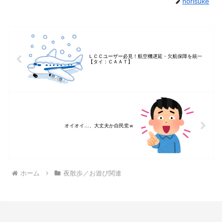
norisuke
ＬＣＣユーザー必見！航空機遅延・欠航保障を統一
【タイ：ＣＡＡＴ】
オイオイ…、大丈夫か自民党ｗ
ホーム
夜散歩／お遊び関連