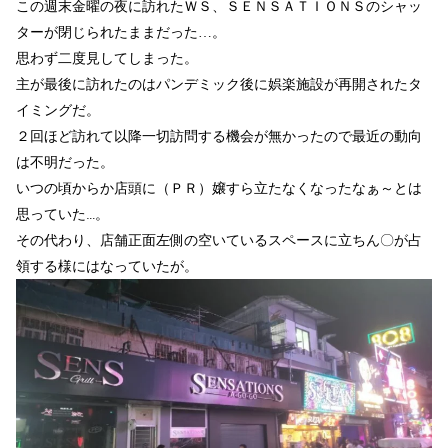
この週末金曜の夜に訪れたＷＳ、ＳＥＮＳＡＴＩＯＮＳのシャッ
ターが閉じられたままだった…。
思わず二度見してしまった。
主が最後に訪れたのはパンデミック後に娯楽施設が再開されたタ
イミングだ。
２回ほど訪れて以降一切訪問する機会が無かったので最近の動向
は不明だった。
いつの頃からか店頭に（ＰＲ）嬢すら立たなくなったなぁ～とは
思っていた…。
その代わり、店舗正面左側の空いているスペースに立ちん〇が占
領する様にはなっていたが。