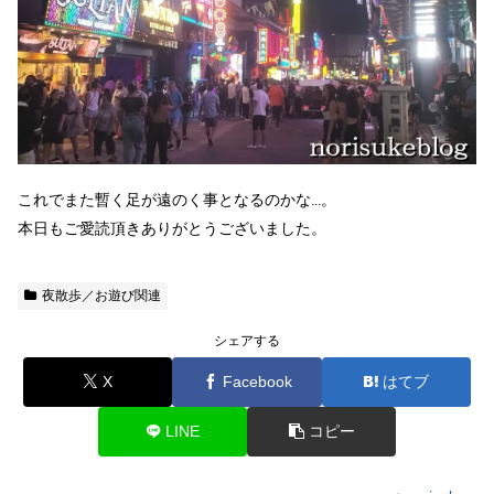
これでまた暫く足が遠のく事となるのかな…。
本日もご愛読頂きありがとうございました。
夜散歩／お遊び関連
シェアする
X
Facebook
はてブ
LINE
コピー