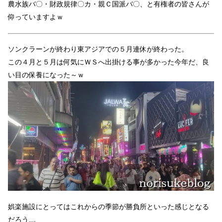
農水族バ〇・財政規律〇カ・親Ｃ国派バ〇、と有権者の皆さんが
仰っていますよｗ
ソンクラーンが終わり東アジアでの５月連休が終わった。
この４月と５月は何気にＷＳへ出掛ける事が多かった今年だ、良
い目の保養になった～ｗ
娯楽施設にとってはこれからの季節が勝負所といった感じとなる
だろう…。