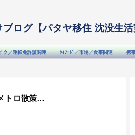
けブログ【パタヤ移住 沈没生活
イク／運転免許証関連
ﾀｲﾌｰﾄﾞ／市場／食事関連
携
メトロ散策…