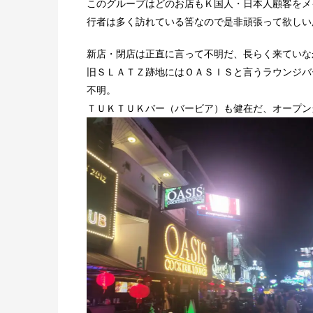
このグループはどのお店もＫ国人・日本人顧客をメ
行者は多く訪れている筈なので是非頑張って欲しい
新店・閉店は正直に言って不明だ、長らく来ていな
旧ＳＬＡＴＺ跡地にはＯＡＳＩＳと言うラウンジバ
不明。
ＴＵＫＴＵＫバー（バービア）も健在だ、オープン