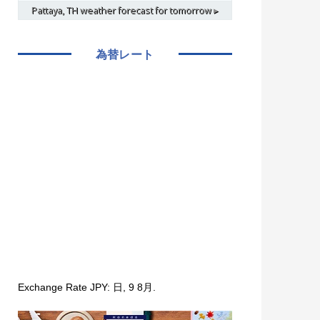
Pattaya, TH
weather forecast for tomorrow ▸
為替レート
Exchange Rate
JPY
: 日, 9 8月.