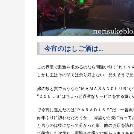
今宵のはしご酒は…
この界隈で刺激を求めるのなら間違い無く”ＫＩＮＫ
しかし主はその傾向は余り好まない、見えそうで見
嬢の数と質で言うなら”ＭＡＭＡＳＡＮＣＬＵＢ”か
”ＤＯＬＬＳ”はちょっと過激なサービスをする嬢
で今宵に選んだのは”ＰＡＲＡＤＩＳＥ”だ、一番
何年ぶりに訪れただろうか…、結論から先に言って
と言うのは後になって分かった事、他のお店を訪れ
て後悔した次第だ、実際その場では何らトキメキも