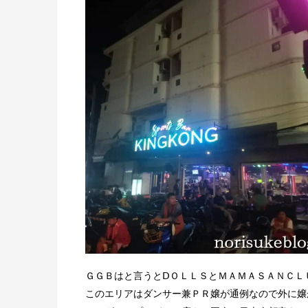
ＧＧＢはと言うとⅮＯＬＬＳとＭＡＭＡＳＡＮＣＬ
このエリアはダンサー兼ＰＲ嬢が通例なので外に嬢