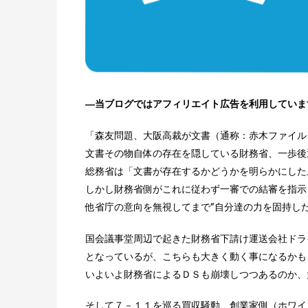
―当ブログではアフィリエイト広告を利用していま
「森友問題、大阪高裁が文書（通称：赤木ファイル
文書その物自体の存在を隠している財務省、一歩後
総務省は「文書が存在するかどうかを明らかにした
しかし財務省側がこれに従わず一審での結審を指示
他省庁の意向を無視してまで”自分達の力を固持し
国会議事堂周辺で起きた財務省下請け運送会社ドラ
となっているが、こちらも大きく動く事になるかも
いよいよ財務省によるＤＳも崩壊しつつあるのか、
そして７－１１を巡る買収騒動、創業家側（ホワイ