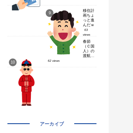
移住計
画ちょ
っと進
んだｗ
63
views
春節
（Ｃ国
人）の
渡航
先、タ
62 views
イを抜
いて日
本が首
位に
【訪タ
イ状
況】
アーカイブ