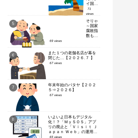
イ国内
１人旅
71
～【ピ
views
ピ・ド
そりゃ
ン島：
～国家
滞在編
腐敗指
Ｐａｒ
数も落
ｔ－
ちる一
69 views
２】
方だろ
ｗ【タ
また１つの老舗名店が幕を
イ・国
閉じた…【２０２６.７ 】
政選
67 views
挙】
年末年始のパタヤ【２０２
５⇒２０２６】
67 views
いよいよ日本もデジタル
化！？「ＭｙＳＯＳ」アプ
リの廃止と「Ｖｉｓｉｔ Ｊ
ａｐａｎ Ｗｅｂ」の運用開
始
65 views