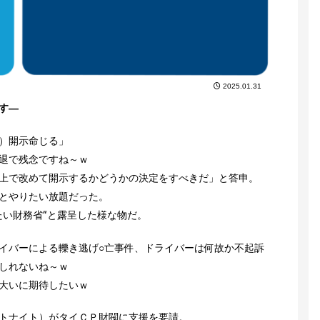
2025.01.31
す―
）開示命じる」
退で残念ですね～ｗ
上で改めて開示するかどうかの決定をすべきだ」と答申。
とやりたい放題だった。
たい財務省”と露呈した様な物だ。
イバーによる轢き逃げ○亡事件、ドライバーは何故か不起訴
しれないね～ｗ
大いに期待したいｗ
トナイト）がタイＣＰ財閥に支援を要請。