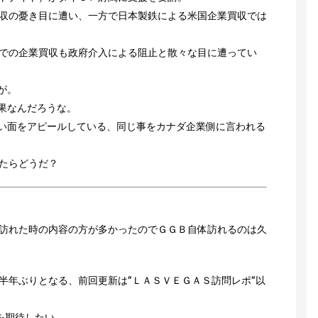
収の憂き目に遭い、一方で日本製鉄による米国企業買収では
での企業買収も政府介入による阻止と散々な目に遭ってい
が。
果なんだろうな。
良い面をアピールしている、同じ事をカナダ企業側に言われる
たらどうだ？
訪れた時の内容の方が多かったのでＧＧＢ自体訪れるのは久
半年ぶりとなる、前回更新は”ＬＡＳＶＥＧＡＳ訪問レポ”以
を期待したい。