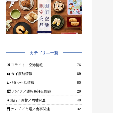
カテゴリ―一覧
フライト・空港情報
76
タイ渡航情報
69
パタヤ生活情報
80
バイク／運転免許証関連
29
銀行／為替／両替関連
48
ﾀｲﾌｰﾄﾞ／市場／食事関連
32