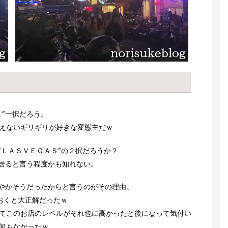
”一択だろう。
えないギリギリが好きな変態主だｗ
”ＬＡＳＶＥＧＡＳ”の２択だろうか？
が居ると言う程度かも知れない。
賑やかそうだったからと言うのがその理由。
おくと大正解だったｗ
てこのお店のレベルがそれ也に高かったと後になって気付い
何もなかったｗ