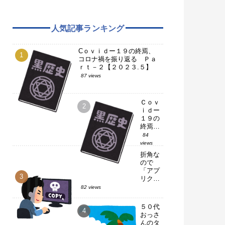
人気記事ランキング
Cｏｖｉｄー１９の終焉、
コロナ禍を振り返る Ｐａ
ｒｔ－２【２０２３.５】
87 views
Ｃｏｖ
ｉｄー
１９の
終焉、
コロナ
84
禍を振
views
り返
折角な
る Ｐ
ので
ａｒｔ
「アプ
－１
リクロ
【２０
ーン」
82 views
２３.
使って
５】
みた
５０代
【ＬＩ
おっさ
ＮＥ】
んのタ