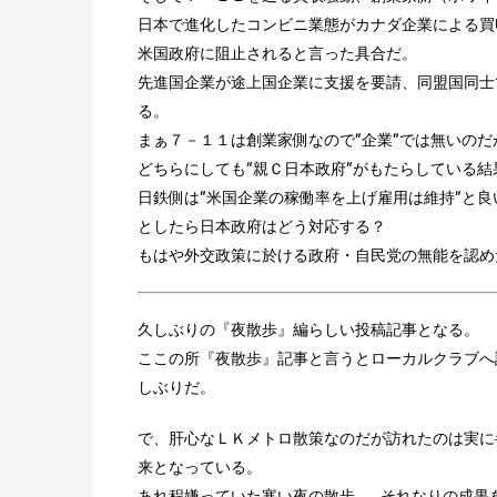
日本で進化したコンビニ業態がカナダ企業による買
米国政府に阻止されると言った具合だ。
先進国企業が途上国企業に支援を要請、同盟国同士
る。
まぁ７－１１は創業家側なので”企業”では無いのだ
どちらにしても”親Ｃ日本政府”がもたらしている結
日鉄側は”米国企業の稼働率を上げ雇用は維持”と
としたら日本政府はどう対応する？
もはや外交政策に於ける政府・自民党の無能を認め
久しぶりの『夜散歩』編らしい投稿記事となる。
ここの所『夜散歩』記事と言うとローカルクラブへ
しぶりだ。
で、肝心なＬＫメトロ散策なのだが訪れたのは実に
来となっている。
あれ程嫌っていた寒い夜の散歩…、それなりの成果