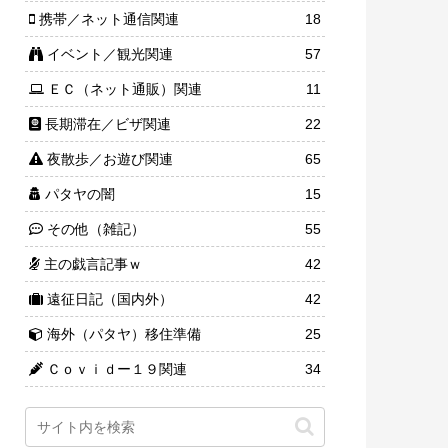
携帯／ネット通信関連
18
イベント／観光関連
57
ＥＣ（ネット通販）関連
11
長期滞在／ビザ関連
22
夜散歩／お遊び関連
65
パタヤの闇
15
その他（雑記）
55
主の戯言記事ｗ
42
遠征日記（国内外）
42
海外（パタヤ）移住準備
25
Ｃｏｖｉｄー１９関連
34