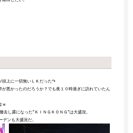
が頭上に一切無いＬＫだった↷
帯が悪かったのだろうか？でも夜１０時過ぎに訪れていたん
はｗ
撤去し露になった”ＫＩＮＧＫＯＮＧ”は大盛況。
ーデンも大盛況だ。