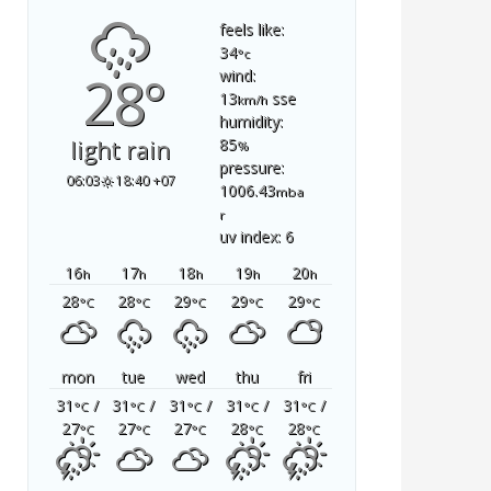
feels like:
34
°c
28°
wind:
13
sse
km/h
humidity:
85
light rain
%
pressure:
06:03
18:40 +07
1006.43
mba
r
uv index: 6
16
17
18
19
20
h
h
h
h
h
28
28
29
29
29
°C
°C
°C
°C
°C
mon
tue
wed
thu
fri
31
/
31
/
31
/
31
/
31
/
°C
°C
°C
°C
°C
27
27
27
28
28
°C
°C
°C
°C
°C