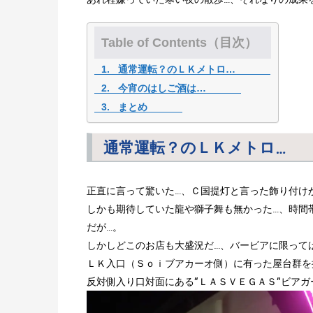
Table of Contents（目次）
通常運転？のＬＫメトロ…
今宵のはしご酒は…
まとめ
通常運転？のＬＫメトロ…
正直に言って驚いた…、Ｃ国提灯と言った飾り付け
しかも期待していた龍や獅子舞も無かった…、時間
だが…。
しかしどこのお店も大盛況だ…、バービアに限って
ＬＫ入口（Ｓｏｉブアカーオ側）に有った屋台群を
反対側入り口対面にある”ＬＡＳＶＥＧＡＳ”ビアガ