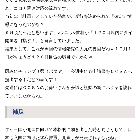
れ、コロナ関連対応の流れです。
当初は『計画』としていた発言が、期待を込められて『確定』情
報になったのかな？
６月頃だったと思います、○ラユッ○首相が『１２０日以内にタイ
開国を目指す！』と発言していました。
結果として、これが今回の情報錯綜の大元の要因だねｗ１０月１
日がちょうど１２０日目位の境目ですからｗ
因みにチョンブリ県（パタヤ）、今週中にも申請書をＣＣＳＡへ
提出する予定との事です！
先週にはＣＣＳＡのお偉いさんが会議と視察の為にパタヤを訪れ
ていましたからね。
補足
タイ王国が開国に向けて本格的に動き出した時と同じくして、日
本も入国に向けた緩和措置、見直しが発表されましたね。