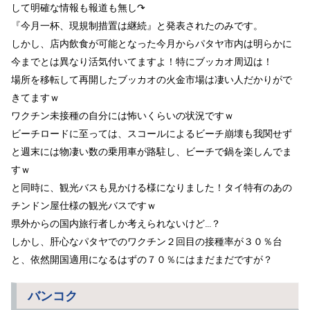
して明確な情報も報道も無し↷
『今月一杯、現規制措置は継続』と発表されたのみです。
しかし、店内飲食が可能となった今月からパタヤ市内は明らかに
今までとは異なり活気付いてますよ！特にブッカオ周辺は！
場所を移転して再開したブッカオの火金市場は凄い人だかりがで
きてますｗ
ワクチン未接種の自分には怖いくらいの状況ですｗ
ビーチロードに至っては、スコールによるビーチ崩壊も我関せず
と週末には物凄い数の乗用車が路駐し、ビーチで鍋を楽しんでま
すｗ
と同時に、観光バスも見かける様になりました！タイ特有のあの
チンドン屋仕様の観光バスですｗ
県外からの国内旅行者しか考えられないけど…？
しかし、肝心なパタヤでのワクチン２回目の接種率が３０％台
と、依然開国適用になるはずの７０％にはまだまだですが？
バンコク