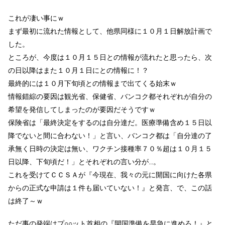
これが凄い事にｗ
まず最初に流れた情報として、他県同様に１０月１日解放計画
で
した。
ところが、今度は１０月１５日との情報が流れたと思ったら、次
の日以降はまた１０月１日にとの情報に！？
最終的には１０月下旬頃との情報まで出てくる始末ｗ
情報錯綜の要因は観光省、保健省、バンコク都それぞれが自分の
希望を発信してしまったのが要因だそうですｗ
保険省は「最終決定をするのは自分達だ。医療準備含め１５日以
降でないと間に合わない！」と言い、バンコク都は「自分達の了
承無く日時の決定は無い、ワクチン接種率７０％超は１０月１５
日以降、下旬頃だ！」とそれぞれの言い分が…。
これを受けてＣＣＳＡが『今現在、我々の元に開国に向けた各県
からの正式な申請は１件も届いていない！』と発言、で、この話
は終了～ｗ
ただ事の発端はプ○○ット首相の『開国準備を早急に進めろ！』と