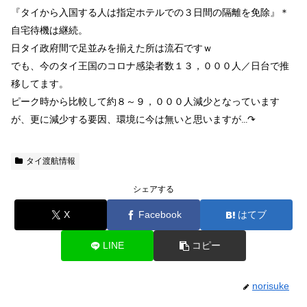
『タイから入国する人は指定ホテルでの３日間の隔離を免除』＊
自宅待機は継続。
日タイ政府間で足並みを揃えた所は流石ですｗ
でも、今のタイ王国のコロナ感染者数１３，０００人／日台で推
移してます。
ピーク時から比較して約８～９，０００人減少となっています
が、更に減少する要因、環境に今は無いと思いますが…↷
タイ渡航情報
シェアする
X
Facebook
はてブ
LINE
コピー
norisuke