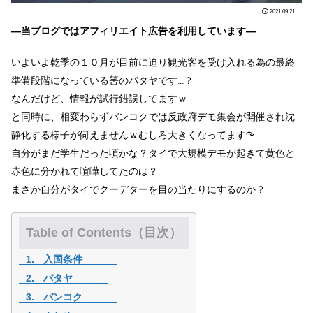
2021.09.21
―当ブログではアフィリエイト広告を利用しています―
いよいよ乾季の１０月が目前に迫り観光客を受け入れる為の最終
準備段階になっている筈のパタヤです…？
なんだけど、情報が試行錯誤してますｗ
と同時に、相変わらずバンコクでは反政府デモ集会が開催され沈
静化する様子が伺えませんｗむしろ大きくなってます↷
自分がまだ学生だった頃かな？タイで大規模デモが起きて黄色と
赤色に分かれて喧嘩してたのは？
まさか自分がタイでクーデターを目の当たりに
するのか？
Table of Contents（目次）
入国条件
パタヤ
バンコク