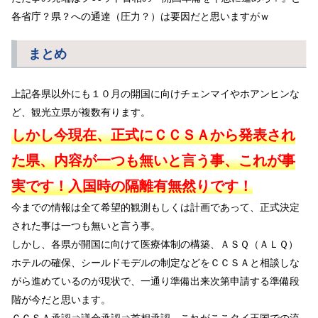
各省庁？県？への通達（圧力？）は要因だと思いますがｗ
まとめ
上記各県以外にも１０月の開国に向けチェンマイやホアンヒンな
ど、観光立県が複数有ります。
しかし今現在、正式にＣＣＳＡから発表され
た県、内容が一つも無いと言う事、これが事
実です！
入国時の隔離有無然りです！
今までの情報は全て希望的観測もしくは計画であって、正式決定
された事は一つも無いと言う事。
しかし、各県が開国に向けて医療体制の構築、ＡＳＱ（ＡＬＱ）
ホテルの確保、シールドモデルの制定などをＣＣＳＡと相談しな
がら進めているのが現状で、一通り準備出来次第申請する準備段
階が今だと思います。
ＣＣＳＡ承認⇒議会承認⇒首相承認、これがここタイ王国での流