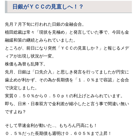
日銀がＹＣＣの見直しへ！？
先月７月下旬に行われた日銀の金融会合。
植田総裁は常々「現状を見極め」と発言していた事で、今回も金
融緩和策の継続とみられていました。
ところが、前日になり突然「ＹＣＣの見直しか？」と報じるメデ
ィアが出現し状況が一変。
株価も為替も乱降下。
先月、日銀は「口先介入」と思しき発言を行ってましたが円安に
歯止めが利かず、その為か長期債を「１．０％まで容認」と会合
で決定しました。
実質０．５０％から０．５０ｐｔの利上げとみられています。
即ち、日米・日泰双方で金利差が縮小したと言う事で間違い無い
ですよね？
そして早速金利が動いた…、もちろん円高にも！
０．５％だった長期債も週明け０．６０５％まで上昇！