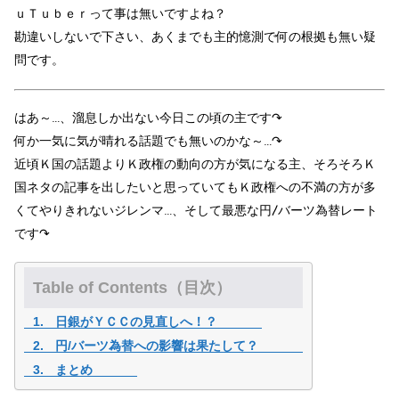
ｕＴｕｂｅｒって事は無いですよね？
勘違いしないで下さい、あくまでも主的憶測で何の根拠も無い疑
問です。
はあ～…、溜息しか出ない今日この頃の主です↷
何か一気に気が晴れる話題でも無いのかな～…↷
近頃Ｋ国の話題よりＫ政権の動向の方が気になる主、そろそろＫ
国ネタの記事を出したいと思っていてもＫ政権への不満の方が多
くてやりきれないジレンマ…、そして最悪な円/バーツ為替レート
です↷
Table of Contents（目次）
日銀がＹＣＣの見直しへ！？
円/バーツ為替への影響は果たして？
まとめ