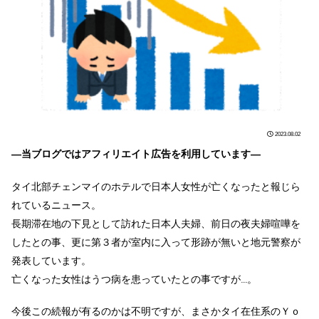
2023.08.02
―当ブログではアフィリエイト広告を利用しています―
タイ北部チェンマイのホテルで日本人女性が亡くなったと報じら
れているニュース。
長期滞在地の下見として訪れた日本人夫婦、前日の夜夫婦喧嘩を
したとの事、更に第３者が室内に入って形跡が無いと地元警察が
発表しています。
亡くなった女性はうつ病を患っていたとの事ですが…。
今後この続報が有るのかは不明ですが、まさかタイ在住系のＹｏ