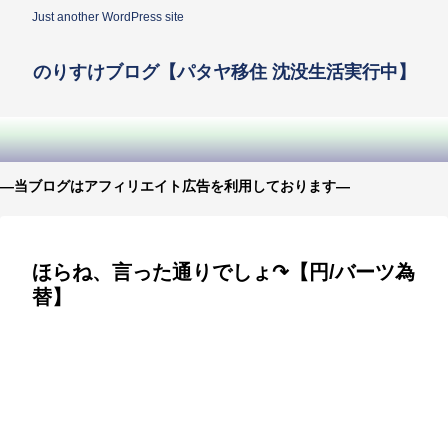
Just another WordPress site
のりすけブログ【パタヤ移住 沈没生活実行中】
—当ブログはアフィリエイト広告を利用しております—
ほらね、言った通りでしょ↷【円/バーツ為
替】