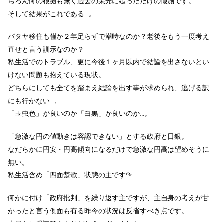
ちろん何の根拠も無く過去の栄光に縋っただけの憶測です。
そして結果がこれである…。
パタヤ移住も僅か２年足らずで潮時なのか？老後をもう一度考え
直せ
と言う訓示なのか？
私生活でのトラブル、更に今後１ヶ月以内で結論を出さないとい
けない問題も抱えている現状。
どちらにしても全てを踏まえ結論を出す事が求められ、逃げる訳
にも行かない…。
「玉虫色」が良いのか「白黒」が良いのか…。
「急激な円の値動きは容認できない」とする政府と日銀。
なだらかに円安・円高傾向になるだけで急激な円高は望めそうに
無い。
私生活含め「四面楚歌」状態の主です↷
何かに付け「政府批判」を繰り返す主ですが、主自身の考えが甘
かったと言う側面も有る昨今の状況は反省すべき点です。