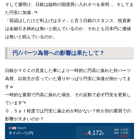
そして週明け、日銀は臨時の国債買い入れオペを表明…、そしてま
た円安に加速…↷
「容認はしたけど利上げはダメ」と言う日銀のスタンス、投資家
は金融引き締めは無いと睨んでいるのか、それとも日本円に価値
は無いと睨んでいるのか。
円/バーツ為替への影響は果たして？
日銀がＹＣＣの見直した事により一時的に円高に振れた対バーツ
為替、以前主が言っていた通りやっぱり円安に加速が掛かってま
すｗ
一時的な要因で円高に振れた場合、その反動で必ず円安を更新し
ています↷
０．５ｐｔ程度では円安に歯止めが利かない？何か別の要因での
影響が大きいのか？