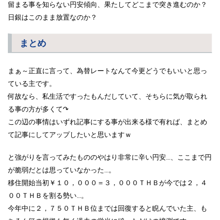
留まる事を知らない円安傾向、果たしてどこまで突き進むのか？
日銀はこのまま放置なのか？
まとめ
まぁ～正直に言って、為替レートなんて今更どうでもいいと思っ
ている主です。
何故なら、私生活ですったもんだしていて、そちらに気が取られ
る事の方が多くて↷
この辺の事情はいずれ記事にする事が出来る様で有れば、まとめ
て記事にしてアップしたいと思いますｗ
と強がりを言ってみたもののやはり非常に辛い円安…、ここまで円
が脆弱だとは思っていなかった…。
移住開始当初￥１０，０００＝３，０００ＴＨＢが今では２，４
００ＴＨＢを割る勢い…。
今年中に２，７５０ＴＨＢ位までは回復すると睨んでいた主、も