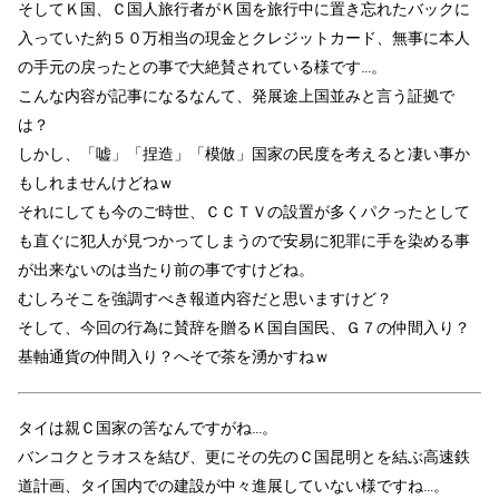
そしてＫ国、Ｃ国人旅行者がＫ国を旅行中に置き忘れたバックに
入っていた約５０万相当の現金とクレジットカード、無事に本人
の手元の戻ったとの事で大絶賛されている様です…。
こんな内容が記事になるなんて、発展途上国並みと言う証拠で
は？
しかし、「嘘」「捏造」「模倣」国家の民度を考えると凄い事か
もしれませんけどねｗ
それにしても今のご時世、ＣＣＴＶの設置が多くパクったとして
も直ぐに犯人が見つかってしまうので安易に犯罪に手を染める事
が出来ないのは当たり前の事ですけどね。
むしろそこを強調すべき報道内容だと思いますけど？
そして、今回の行為に賛辞を贈るＫ国自国民、Ｇ７の仲間入り？
基軸通貨の仲間入り？へそで茶を湧かすねｗ
タイは親Ｃ国家の筈なんですがね…。
バンコクとラオスを結び、更にその先のＣ国昆明とを結ぶ高速鉄
道計画、タイ国内での建設が中々進展していない様ですね…。