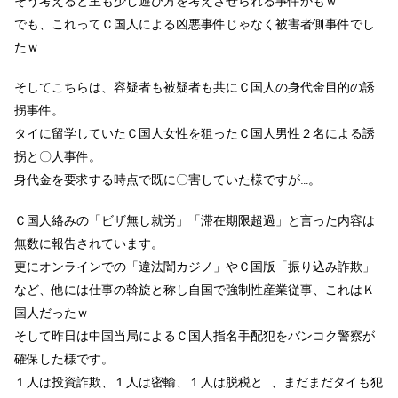
そう考えると主も少し遊び方を考えさせられる事件かもｗ
でも、これってＣ国人による凶悪事件じゃなく被害者側事件でし
たｗ
そしてこちらは、容疑者も被疑者も共にＣ国人の身代金目的の誘
拐事件。
タイに留学していたＣ国人女性を狙ったＣ国人男性２名による誘
拐と〇人事件。
身代金を要求する時点で既に〇害していた様ですが…。
Ｃ国人絡みの「ビザ無し就労」「滞在期限超過」と言った内容は
無数に報告されています。
更にオンラインでの「違法闇カジノ」やＣ国版「振り込み詐欺」
など、他には仕事の斡旋と称し自国で強制性産業従事、これはＫ
国人だったｗ
そして昨日は中国当局によるＣ国人指名手配犯をバンコク警察が
確保した様です。
１人は投資詐欺、１人は密輸、１人は脱税と…、まだまだタイも犯