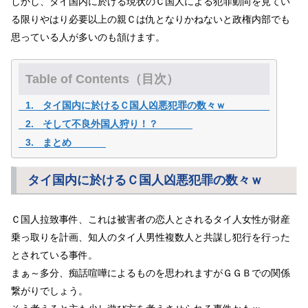
しかし、タイ国内に於ける現状のＣ国人による犯罪動向を見てい
る限りやはり必要以上の親Ｃは仇となりかねないと政権内部でも
思っている人が多いのも頷けます。
Table of Contents（目次）
タイ国内に於けるＣ国人凶悪犯罪の数々ｗ
そして不良外国人狩り！？
まとめ
タイ国内に於けるＣ国人凶悪犯罪の数々ｗ
Ｃ国人拉致事件、これは被害者の恋人とされるタイ人女性が財産
乗っ取りを計画、知人のタイ人男性複数人と共謀し犯行を行った
とされている事件。
まぁ～多分、痴話喧嘩によるものを思われますがＧＧＢでの関係
繋がりでしょう。