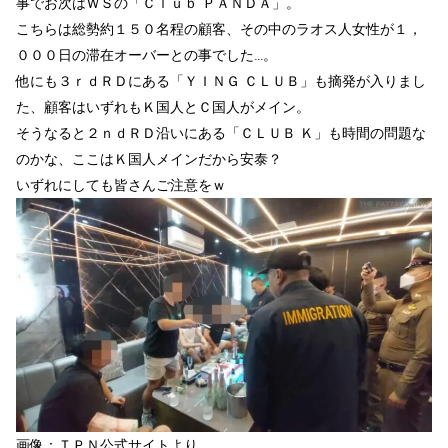
事でお次はＷＳの「Ｃｌｕｂ ＰＡＮＤＡ」。
こちらは総勢約１５０名程の顧客、その中のラオス人女性が１，
０００日の滞在オーバーとの事でした…。
他にも３ｒｄＲＤにある「ＹＩＮＧ ＣＬＵＢ」も摘発が入りまし
た、顧客はいずれもＫ国人とＣ国人がメイン。
そうなると２ｎｄＲＤ沿いにある「ＣＬＵＢ Ｋ」も時間の問題な
のかな、ここはＫ国人メインだから安泰？
いずれにしても皆さんご注意をｗ
画像：ＴＰＮ公式サイトより。