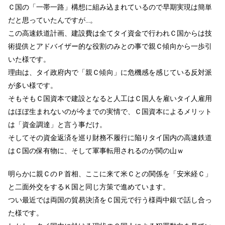
Ｃ国の「一帯一路」構想に組み込まれているので早期実現は簡単
だと思っていたんですが…。
この高速鉄道計画、建設費は全てタイ資金で行われＣ国からは技
術提供とアドバイザー的な役割のみとの事で親Ｃ傾向から一歩引
いた様です。
理由は、タイ政府内で「親Ｃ傾向」に危機感を感じている反対派
が多い様です。
そもそもＣ国資本で建設となると人工はＣ国人を雇いタイ人雇用
はほぼ生まれないのが今までの実情で、Ｃ国資本によるメリット
は「資金調達」と言う事だけ。
そしてその資金返済を巡り財務不履行に陥りタイ国内の高速鉄道
はＣ国の保有物に、そして軍事転用されるのが関の山ｗ
明らかに親ＣのＰ首相、ここに来て米Ｃとの関係を「安米経Ｃ」
と二面外交をするＫ国と同じ方策で進めています。
つい最近では両国の貿易決済をＣ国元で行う様両中銀で話し合っ
た様です。