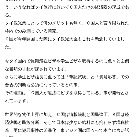
う、いうなればタイ旅行に於いてＣ国人だけの経済圏の形成であ
る。
タイ観光業にとって何のメリットも無く、Ｃ国人と言う限られた
枠内でのみ潤っている商売。
Ｃ国が今年開国した際にタイ観光大臣もこれを懸念していまし
た。
今タイ国内で長期滞在ビザや学生ビザを取得するのに色々と面倒
な書類の手配が課されています。
さらに学生ビザ延長に至っては「筆記試験」と「質疑応答」での
合否の判断も必須になっているとの事。
その理由は「Ｃ国人が違法にビザを取得している」事が発端とさ
れています。
世界的な物価上昇に加え、Ｃ国は情報統制と国民弾圧、Ｋ国は経
済疲弊と民族分断、そして日本は少ない給料にも拘わらず増税推
進、更に犯罪事件の凶暴化、東アジア圏の国々って本当に言い話