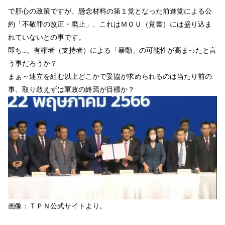
で肝心の政策ですが、懸念材料の第１党となった前進党による公
約「不敬罪の改正・廃止」、これはＭＯＵ（覚書）には盛り込ま
れていないとの事です。
即ち…、有権者（支持者）による「暴動」の可能性が高まったと言
う事だろうか？
まぁ～連立を組む以上どこかで妥協が求められるのは当たり前の
事、取り敢えずは軍政の終焉が目標か？
画像：ＴＰＮ公式サイトより。