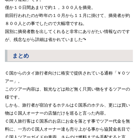
僅か１０日間あまりで約１，３００人を摘発。
前回行われたのが昨年の１０月から１１月に掛けて、摘発者が約
８００人との事でしたので大幅増ですね。
国別に摘発者数を出してくれると非常にありがたい情報なのです
が、残念ながら詳細は省かれていました↷
まとめ
Ｃ国からのタイ旅行者向けに格安で提供されている通称「￥０ツ
アー」。
このツアー内容は、観光などは殆ど無く只買い物をするツアーの
様です。
しかも、旅行者が宿泊するホテルはＣ国系のホテル、更には買い
物はＣ国人オーナーの店舗だけを巡ると言った内容。
Ｃ国人旅行客はＣ国系のお店にお金を落とす事でツアー代金を無
料に、一方のＣ国人オーナー達も売り上がる事から協賛金名目で
Ｃ国人ツアーガイドや車両、さらのは燃料までを手配すると言