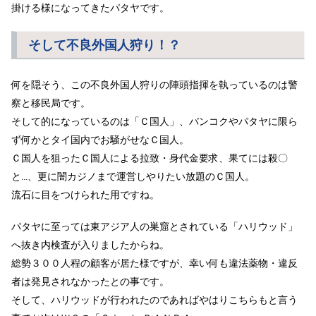
掛ける様になってきたパタヤです。
そして不良外国人狩り！？
何を隠そう、この不良外国人狩りの陣頭指揮を執っているのは警
察と移民局です。
そして的になっているのは「Ｃ国人」、バンコクやパタヤに限ら
ず何かとタイ国内でお騒がせなＣ国人。
Ｃ国人を狙ったＣ国人による拉致・身代金要求、果てには殺〇
と…、更に闇カジノまで運営しやりたい放題のＣ国人。
流石に目をつけられた用ですね。
パタヤに至っては東アジア人の巣窟とされている「ハリウッド」
へ抜き内検査が入りましたからね。
総勢３００人程の顧客が居た様ですが、幸い何も違法薬物・違反
者は発見されなかったとの事です。
そして、ハリウッドが行われたのであればやはりこちらもと言う