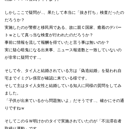
しかしここで疑問が…、果たして本当に「抜き打ち」検査だったの
だろうか？
実施したのが警察と移民局である、故に親Ｃ国家、癒着のデパー
トｗとして真っ当な検査が行われたのだろうか？
事前に情報を流して報酬を得ていたと言う事は無いのか？
実に疑心暗鬼になる出来事、ニュース報道数と一致していないの
が非常に疑問です…。
そして今、タイ人と結婚されている方は「偽造結婚」を疑われ自
宅までイミグレ係官が確認に来ている様です。
そして主はタイ人女性と結婚している知人に同様の質問をしてみ
ました。
「子供が出来ているから問題無いよ」だそうです…、確かにその通
りですねｗ
そしてこのＧＷ明けかのタイで実施されていたのが「不法滞在者
取締り運動」です。