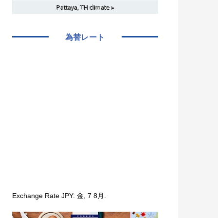
Pattaya, TH
climate ▸
為替レート
Exchange Rate
JPY
: 金, 7 8月.