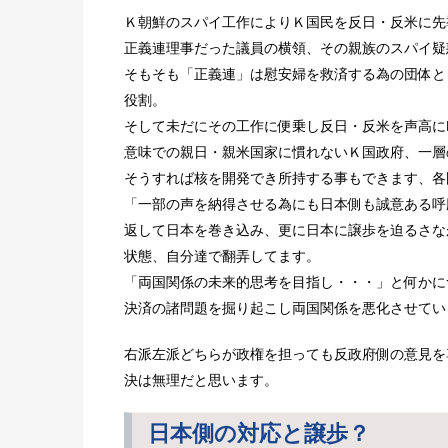
Ｋ朝鮮のスパイ工作によりＫ国民を反日・反米に先
正義連理事だった議員の横領、その親族のスパイ疑
そもそも「正義連」は慰安婦を救済する為の団体と
役割。
そして未だにその工作に便乗し反日・反米を声高に
意味での親日・親米国家に慣れないＫ国政府、一層
そうすれば核を開発でき所持する事もできます、各
「一部の声を納得させる為にも日本側も誠意ある呼
返して日本を巻き込み、更に日本に譲歩を迫るさな
状態、自分達で翻弄してます。
「両国関係の未来的思考を目指し・・・」と何かに
決済の諸問題を掘り起こし両国関係を悪化させてい
右派左派どちらが政権を担っても反政府側の意見を
決は無理だと思います。
日本側の対応と譲歩？