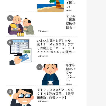
イ国内
１人旅
76
～【ピ
views
ピ・ド
そりゃ
ン島：
～国家
滞在編
腐敗指
Ｐａｒ
数も落
ｔ－
ちる一
73 views
２】
方だろ
ｗ【タ
いよいよ日本もデジタル
イ・国
化！？「ＭｙＳＯＳ」アプ
政選
リの廃止と「Ｖｉｓｉｔ Ｊ
挙】
ａｐａｎ Ｗｅｂ」の運用開
始
73 views
年末年
始のパ
タヤ
【２０
２５⇒
70
２０２
views
６】
￥１０，０００が２，００
０ＴＨＢ割れ目前…【最安
値更新：両替レート】
68 views