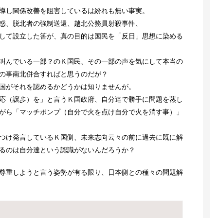
導し関係改善を阻害しているは紛れも無い事実。
惑、脱北者の強制送還、越北公務員射殺事件、
して設立した筈が、真の目的は国民を「反日」思想に染める
叫んでいる一部？のＫ国民、その一部の声を気にして本当の
の事南北併合すればと思うのだが？
国がそれを認めるかどうかは知りませんが。
応（譲歩）を」と言うＫ国政府、自分達で勝手に問題を蒸し
がら「マッチポンプ（自分で火を点け自分で火を消す事）」
つけ発言しているＫ国側、未来志向云々の前に過去に既に解
るのは自分達という認識がないんだろうか？
尊重しようと言う姿勢が有る限り、日本側との種々の問題解