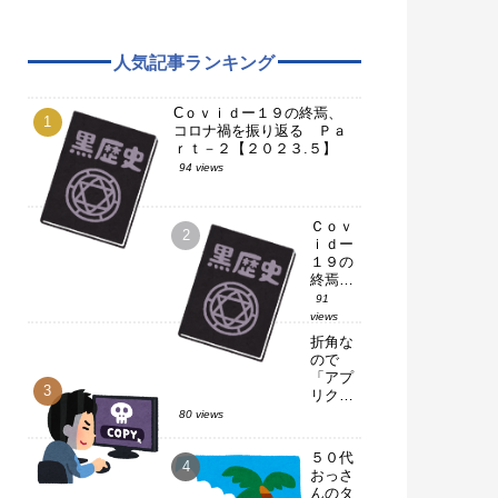
人気記事ランキング
Cｏｖｉｄー１９の終焉、
コロナ禍を振り返る Ｐａ
ｒｔ－２【２０２３.５】
94 views
Ｃｏｖ
ｉｄー
１９の
終焉、
コロナ
91
禍を振
views
り返
折角な
る Ｐ
ので
ａｒｔ
「アプ
－１
リクロ
【２０
ーン」
80 views
２３.
使って
５】
みた
５０代
【ＬＩ
おっさ
ＮＥ】
んのタ