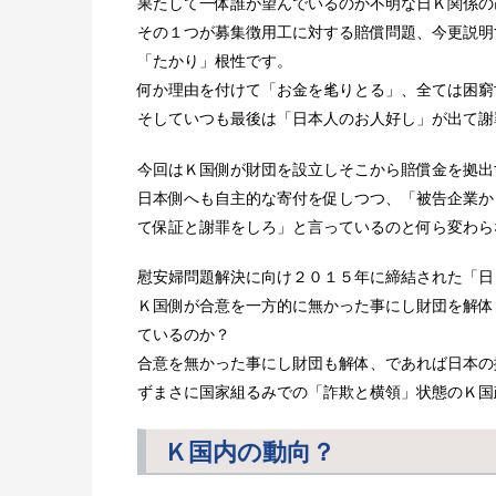
果たして一体誰が望んでいるのか不明な日Ｋ関係の
その１つが募集徴用工に対する賠償問題、今更説明
「たかり」根性です。
何か理由を付けて「お金を毟りとる」、全ては困窮
そしていつも最後は「日本人のお人好し」が出て謝
今回はＫ国側が財団を設立しそこから賠償金を拠出
日本側へも自主的な寄付を促しつつ、「被告企業か
て保証と謝罪をしろ」と言っているのと何ら変わら
慰安婦問題解決に向け２０１５年に締結された「日
Ｋ国側が合意を一方的に無かった事にし財団を解体
ているのか？
合意を無かった事にし財団も解体、であれば日本の
ずまさに国家組るみでの「詐欺と横領」状態のＫ国
Ｋ国内の動向？