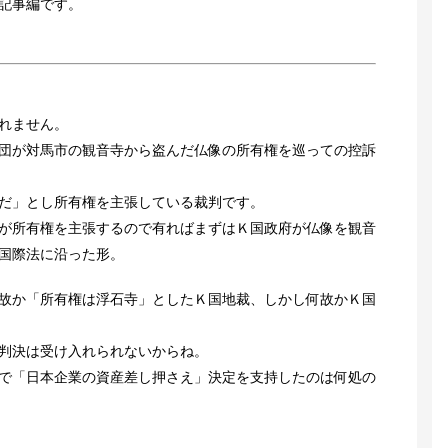
記事編です。
れません。
団が対馬市の観音寺から盗んだ仏像の所有権を巡っての控訴
だ」とし所有権を主張している裁判です。
が所有権を主張するので有ればまずはＫ国政府が仏像を観音
国際法に沿った形。
故か「所有権は浮石寺」としたＫ国地裁、しかし何故かＫ国
判決は受け入れられないからね。
で「日本企業の資産差し押さえ」決定を支持したのは何処の