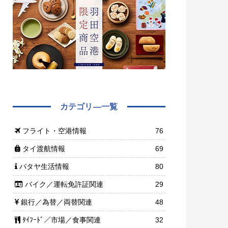
カテゴリ―一覧
フライト・空港情報
76
タイ渡航情報
69
パタヤ生活情報
80
バイク／運転免許証関連
29
銀行／為替／両替関連
48
ﾀｲﾌｰﾄﾞ／市場／食事関連
32