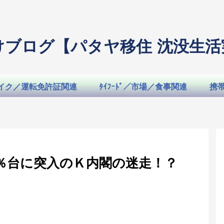
けブログ【パタヤ移住 沈没生活
イク／運転免許証関連
ﾀｲﾌｰﾄﾞ／市場／食事関連
携
％台に突入のＫ内閣の迷走！？