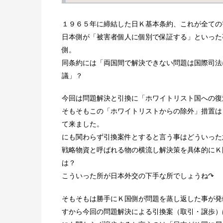
１９６５年に締結した日Ｋ基本条約、これが全ての
日本側が「被害者個人に個別で保証する」といった
側。
同条約には「両国間で解決できない問題は国際司法
議」？
今回は問題解決と引換に「ホワイトリスト国への復
そもそもこの「ホワイトリストからの除外」措置は
て来ました。
にも関わらず引換案件とすると言う事はどういった
戦略物資と呼ばれる物の横流し解決策を具体的にＫ
は？
こういった所が日本外交の下手な所でしょうね↷
そもそもは勝手にＫ国側が問題を蒸し返した事が発
すから今回の問題解決による引換案（取引・譲歩）