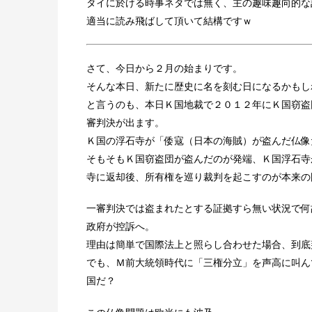
タイに於ける時事ネタでは無く、主の趣味趣向的な
適当に読み飛ばして頂いて結構ですｗ
さて、今日から２月の始まりです。
そんな本日、新たに歴史に名を刻む日になるかもし
と言うのも、本日Ｋ国地裁で２０１２年にＫ国窃盗
審判決が出ます。
Ｋ国の浮石寺が「倭寇（日本の海賊）が盗んだ仏像
そもそもＫ国窃盗団が盗んだのが発端、Ｋ国浮石寺
寺に返却後、所有権を巡り裁判を起こすのが本来の
一審判決では盗まれたとする証拠すら無い状況で何
政府が控訴へ。
理由は簡単で国際法上と照らし合わせた場合、到底
でも、Ｍ前大統領時代に「三権分立」を声高に叫ん
国だ？