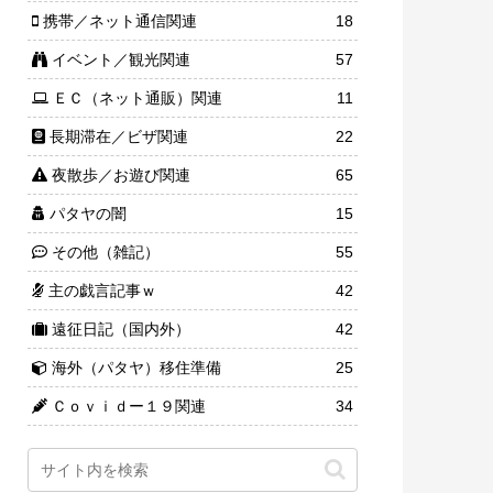
携帯／ネット通信関連
18
イベント／観光関連
57
ＥＣ（ネット通販）関連
11
長期滞在／ビザ関連
22
夜散歩／お遊び関連
65
パタヤの闇
15
その他（雑記）
55
主の戯言記事ｗ
42
遠征日記（国内外）
42
海外（パタヤ）移住準備
25
Ｃｏｖｉｄー１９関連
34