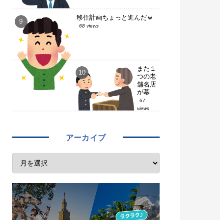
移住計画ちょっと進んだｗ
68 views
また１
つの老
舗名店
が幕を
閉じ
67
た…
views
【２０
２６.
７ 】
アーカイブ