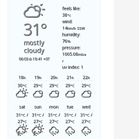
feels like:
38
°c
31°
wind:
14
ssw
km/h
humidity:
76
mostly
%
pressure:
cloudy
1005.08
mba
06:03
18:41 +07
r
uv index: 1
18
19
20
21
22
h
h
h
h
h
30
29
29
29
29
°C
°C
°C
°C
°C
sat
sun
mon
tue
wed
31
/
31
/
31
/
31
/
31
/
°C
°C
°C
°C
°C
27
27
27
27
27
°C
°C
°C
°C
°C