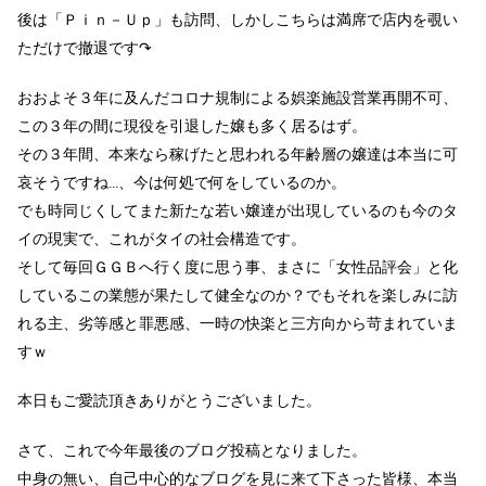
後は「Ｐｉｎ－Ｕｐ」も訪問、しかしこちらは満席で店内を覗い
ただけで撤退です↷
おおよそ３年に及んだコロナ規制による娯楽施設営業再開不可、
この３年の間に現役を引退した嬢も多く居るはず。
その３年間、本来なら稼げたと思われる年齢層の嬢達は本当に可
哀そうですね…、今は何処で何をしているのか。
でも時同じくしてまた新たな若い嬢達が出現しているのも今のタ
イの現実で、これがタイの社会構造です。
そして毎回ＧＧＢへ行く度に思う事、まさに「女性品評会」と化
しているこの業態が果たして健全なのか？でもそれを楽しみに訪
れる主、劣等感と罪悪感、一時の快楽と三方向から苛まれていま
すｗ
本日もご愛読頂きありがとうございました。
さて、これで今年最後のブログ投稿となりました。
中身の無い、自己中心的なブログを見に来て下さった皆様、本当