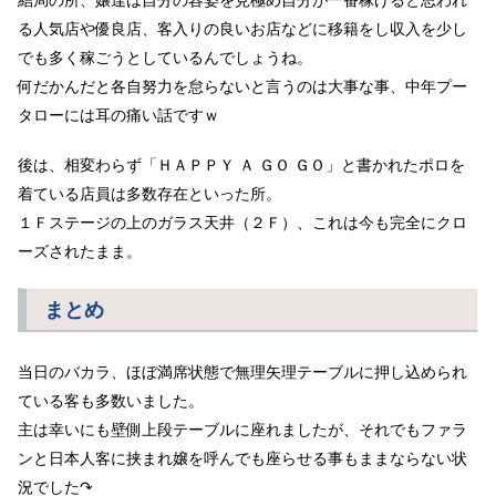
る人気店や優良店、客入りの良いお店などに移籍をし収入を少し
でも多く稼ごうとしているんでしょうね。
何だかんだと各自努力を怠らないと言うのは大事な事、中年プー
タローには耳の痛い話ですｗ
後は、相変わらず「ＨＡＰＰＹ Ａ ＧＯ ＧＯ」と書かれたポロを
着ている店員は多数存在といった所。
１Ｆステージの上のガラス天井（２Ｆ）、これは今も完全にクロ
ーズされたまま。
まとめ
当日のバカラ、ほぼ満席状態で無理矢理テーブルに押し込められ
ている客も多数いました。
主は幸いにも壁側上段テーブルに座れましたが、それでもファラ
ンと日本人客に挟まれ嬢を呼んでも座らせる事もままならない状
況でした↷