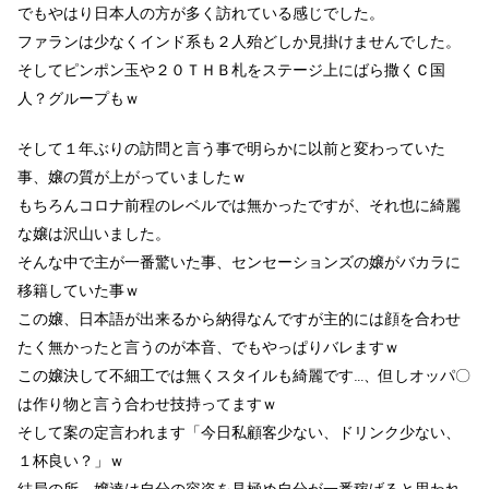
でもやはり日本人の方が多く訪れている感じでした。
ファランは少なくインド系も２人殆どしか見掛けませんでした。
そしてピンポン玉や２０ＴＨＢ札をステージ上にばら撒くＣ国
人？グループもｗ
そして１年ぶりの訪問と言う事で明らかに以前と変わっていた
事、嬢の質が上がっていましたｗ
もちろんコロナ前程のレベルでは無かったですが、それ也に綺麗
な嬢は沢山いました。
そんな中で主が一番驚いた事、センセーションズの嬢がバカラに
移籍していた事ｗ
この嬢、日本語が出来るから納得なんですが主的には顔を合わせ
たく無かったと言うのが本音、でもやっぱりバレますｗ
この嬢決して不細工では無くスタイルも綺麗です…、但しオッパ〇
は作り物と言う合わせ技持ってますｗ
そして案の定言われます「今日私顧客少ない、ドリンク少ない、
１杯良い？」ｗ
結局の所、嬢達は自分の容姿を見極め自分が一番稼げると思われ