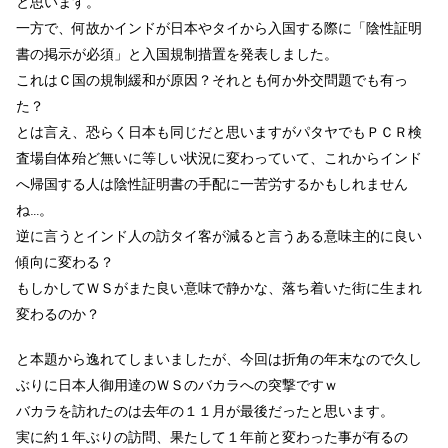
と思います。
一方で、何故かインドが日本やタイから入国する際に「陰性証明
書の掲示が必須」と入国規制措置を発表しました。
これはＣ国の規制緩和が原因？それとも何か外交問題でも有っ
た？
とは言え、恐らく日本も同じだと思いますがパタヤでもＰＣＲ検
査場自体殆ど無いに等しい状況に変わっていて、これからインド
へ帰国する人は陰性証明書の手配に一苦労するかもしれません
ね…。
逆に言うとインド人の訪タイ客が減ると言うある意味主的に良い
傾向に変わる？
もしかしてＷＳがまた良い意味で静かな、落ち着いた街に生まれ
変わるのか？
と本題から逸れてしまいましたが、今回は折角の年末なので久し
ぶりに日本人御用達のＷＳのバカラへの突撃ですｗ
バカラを訪れたのは去年の１１月が最後だったと思います。
実に約１年ぶりの訪問、果たして１年前と変わった事が有るの