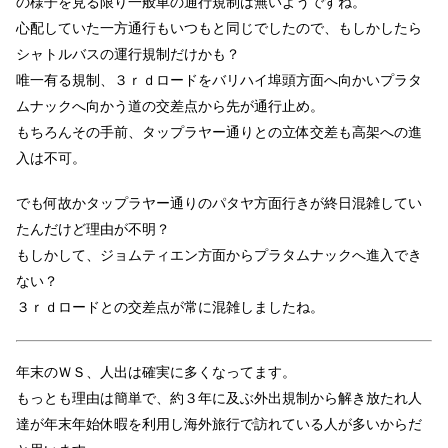
の様子を見る限り一般車の通行規制は無いようですね。
心配していた一方通行もいつもと同じでしたので、もしかしたら
シャトルバスの運行規制だけかも？
唯一有る規制、３ｒｄロードをバリハイ埠頭方面へ向かいプラタ
ムナックへ向かう道の交差点から先が通行止め。
もちろんその手前、タップラヤー通りとの立体交差も高架への進
入は不可。
でも何故かタップラヤー通りのパタヤ方面行きが終日混雑してい
たんだけど理由が不明？
もしかして、ジョムティエン方面からプラタムナックへ進入でき
ない？
３ｒｄロードとの交差点が常に混雑しましたね。
年末のＷＳ、人出は確実に多くなってます。
もっとも理由は簡単で、約３年に及ぶ外出規制から解き放たれ人
達が年末年始休暇を利用し海外旅行で訪れている人が多いからだ