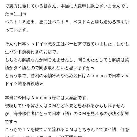
で
裏方に徹している皆さん、本当に大変申し訳ございませんでし
たｍ(__)ｍ
ベスト１６進出、更にはベスト８、ベスト４と勝ち進める事を祈
っています。
そんな日本ｖｓドイツ戦を主はバービアで観ていました、しかも
生バンド演奏付きのお店で。
もちろん解説なんか聞こえませんし、聞こえたとしても解説は英
語かタイ語なので聞き取れないと思いますがｗ
と言う事で、勝利の余韻冷めやらぬ翌日はＡｂｅｍａで日本ｖｓ
ドイツ戦を再視聴ｗ
本当に今回はＡｂｅｍａ様には大感謝です。
視聴している皆さんはＣＭなど不要と思われるかもしれません
が、海外移住者にとって日本（語）のＣＭを見れるのが凄く新鮮
ですｗ
こっちでＴＶを観ていて流れるＣＭはもちろん全てタイ語、何を