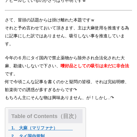
アピールしているのかさっぱり不明ですｗ
さて、冒頭の話題からは掛け離れた本題ですｗ
それと予め言わせておいて頂きます、主は大麻使用を推進する為
に記事にした訳ではありません、吸引しない事を推進していま
す。
今年の６月にタイ国内で禁止薬物から除外され合法化された大
麻、勘違いしないで下さい、
嗜好品としての吸引は未だに非合法
です。
何で今頃こんな記事を書くのかと疑問の皆様、それは完結明瞭、
歓楽街での誘惑が多すぎるからです↷
もちろん主にそんな物は興味ありません、が！しかし…↷
Table of Contents（目次）
大麻（マリファナ）
タイ国内規制