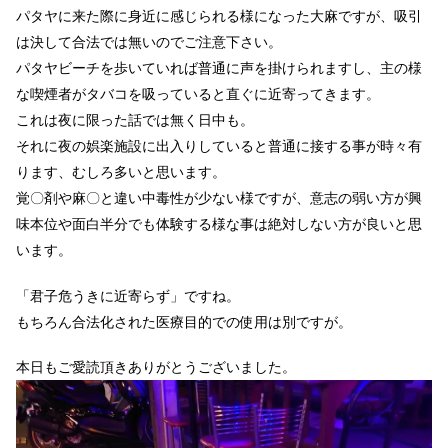
パタヤに来た際に身近に感じられる様になった大麻ですが、吸引
は決して合法では無いのでご注意下さい。
パタヤビーチを歩いていれば普通に声を掛けられますし、主の様
な喫煙者がタバコを吸っていると直ぐに近寄ってきます。
これは夜に限った話では無く日中も。
それに夜の娯楽施設に出入りしていると普通に接する事が時々有
ります、むしろ多いと思います。
覚〇剤や麻〇と違い中毒性が少ない様ですが、意志の弱い方が興
味本位や面白半分でも体験する様な事は絶対しない方が良いと思
います。
「君子危うきに近寄らず」ですね。
もちろん合法化された医療目的での使用は別ですが。
本日もご愛読頂きありがとうございました。