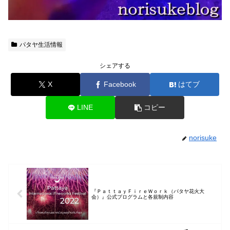
パタヤ生活情報
シェアする
X
Facebook
はてブ
LINE
コピー
norisuke
『ＰａｔｔａｙＦｉｒｅＷｏｒｋ（パタヤ花火大
会）』公式プログラムと各規制内容